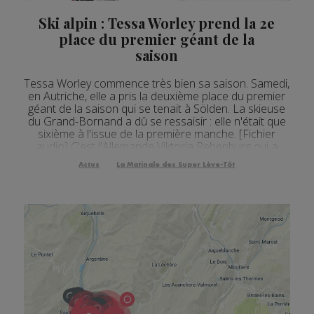
Actualités Régionales 12h05
2'03"
24.07.2026
Ski alpin : Tessa Worley prend la 2e
Actualités Régionales 10h05
3'30"
24.07.2026
place du premier géant de la
saison
Actualités Régionales 09h33
2'14"
24.07.2026
Tessa Worley commence très bien sa saison. Samedi,
Actualités Régionales 09h33
5'01"
24.07.2026
en Autriche, elle a pris la deuxième place du premier
géant de la saison qui se tenait à Sölden. La skieuse
Actualités Régionales 09h04
3'01"
24.07.2026
du Grand-Bornand a dû se ressaisir : elle n'était que
sixième à l'issue de la première manche. [Fichier
Actualités Régionales 08h32
2'12"
24.07.2026
audio] C'est l'Allemande Viktoria Rebenburg qui a
remporté l'épreuve. L'Italienne Manuela Moelgg
Actualités Régionales 08h05
Actus
La Matinale des Super Lève-Tôt
3'18"
24.07.2026
complète le podium. A noter la 14e p...
Actualités Régionales 07h32
2'07"
24.07.2026
Actualités Régionales 07h03
3'04"
24.07.2026
Actualités Régionales 13h04
2'03"
23.07.2026
Actualités Régionales 12h04
2'03"
23.07.2026
Actualités Régionales 10h04
3'14"
23.07.2026