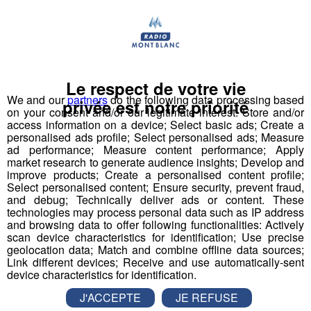
Actualités Régionales 10h03
2'52"
30.07.2026
Actualités Régionales 09h32
2'09"
30.07.2026
Actualités Régionales 09h06
2'56"
30.07.2026
Le respect de votre vie
Actualités Régionales 08h34
We and our
partners
do the following data processing based
2'12"
30.07.2026
privée est notre priorité
on your consent and/or our legitimate interest: Store and/or
Actualités Régionales 08h05
access information on a device; Select basic ads; Create a
3'01"
30.07.2026
personalised ads profile; Select personalised ads; Measure
ad performance; Measure content performance; Apply
Actualités Régionales 07h38
2'05"
30.07.2026
market research to generate audience insights; Develop and
improve products; Create a personalised content profile;
Actualités Régionales 07h10
3'04"
30.07.2026
Select personalised content; Ensure security, prevent fraud,
and debug; Technically deliver ads or content. These
Domaine du Grand Massif : la
Actualités Régionales 13h03
2'02"
29.07.2026
technologies may process personal data such as IP address
Combe de Coulouvrier sera
and browsing data to offer following functionalities: Actively
Actualités Régionales 12h03
2'02"
praticable cet hiver
29.07.2026
scan device characteristics for identification; Use precise
geolocation data; Match and combine offline data sources;
Actualités Régionales 10h05
Link different devices; Receive and use automatically-sent
2'45"
29.07.2026
Le 23 décembre prochain, le domaine du Grand
device characteristics for identification.
Massif accueillera ses premiers skieurs avec une
Actualités Régionales 09h33
2'19"
29.07.2026
nouveauté : la Combe de Coulouvrier sera praticable.
J'ACCEPTE
JE REFUSE
Les détails avec Pascal Tournier, le directeur du