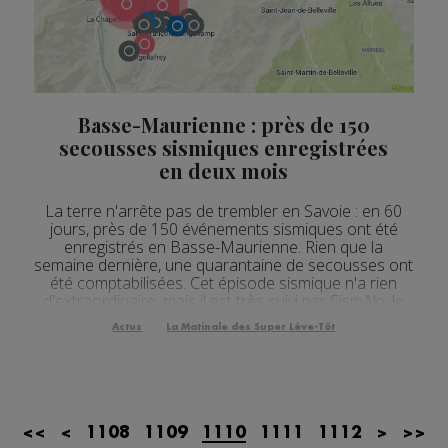
Actualités Régionales 09h35
2'13"
23.07.2026
Actualités Régionales 09h06
3'09"
23.07.2026
Actualités Régionales 08h33
2'03"
23.07.2026
Basse-Maurienne : près de 150
Actualités Régionales 08h05
secousses sismiques enregistrées
3'08"
23.07.2026
en deux mois
Actualités Régionales 07h39
2'05"
23.07.2026
La terre n'arrête pas de trembler en Savoie : en 60
Actualités Régionales 07h11
3'04"
23.07.2026
jours, près de 150 événements sismiques ont été
enregistrés en Basse-Maurienne. Rien que la
Actualités Régionales 13h02
2'02"
22.07.2026
semaine dernière, une quarantaine de secousses ont
été comptabilisées. Cet épisode sismique n'a rien
Actualités Régionales 12h03
d'extraordinaire, mais il est très suivi par SismAlp, le
2'03"
22.07.2026
réseau de surveillance des tremblements de terre
Actus
La Matinale des Super Lève-Tôt
Actualités Régionales 10h07
dans les Alpes. Mickaël Langlais y travaille. I...
3'26"
22.07.2026
Actualités Régionales 09h34
2'21"
22.07.2026
Actualités Régionales 09h04
3'03"
22.07.2026
<<
<
1108
1109
1110
1111
1112
>
>>