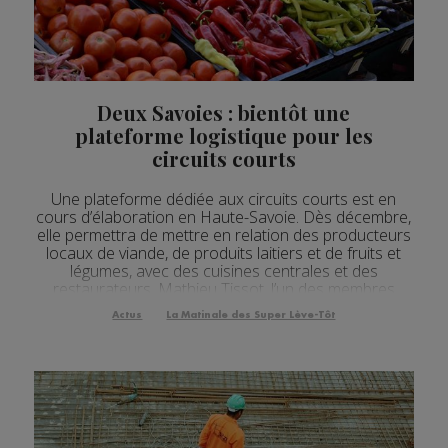
Actualités Régionales 08h04
3'02"
04.08.2026
Actualités Régionales 07h30
2'05"
04.08.2026
Actualités Régionales 07h07
3'06"
04.08.2026
Deux Savoies : bientôt une
plateforme logistique pour les
Actualités Régionales 13h04
2'24"
03.08.2026
circuits courts
Actualités Régionales 12h03
2'24"
03.08.2026
Une plateforme dédiée aux circuits courts est en
Actualités Régionales 10h05
cours d’élaboration en Haute-Savoie. Dès décembre,
3'49"
03.08.2026
elle permettra de mettre en relation des producteurs
locaux de viande, de produits laitiers et de fruits et
Actualités Régionales 09h32
2'15"
03.08.2026
légumes, avec des cuisines centrales et des
restaurateurs. Mathieu Tissot, l’un des membres
Actualités Régionales 09h06
3'51"
03.08.2026
fondateurs de cette plate-forme, nous explique
Actus
La Matinale des Super Lève-Tôt
comment ce projet est né. [Fichier audio] La p...
Actualités Régionales 08h33
2'44"
03.08.2026
Actualités Régionales 08h05
3'36"
03.08.2026
Actualités Régionales 07h33
2'34"
03.08.2026