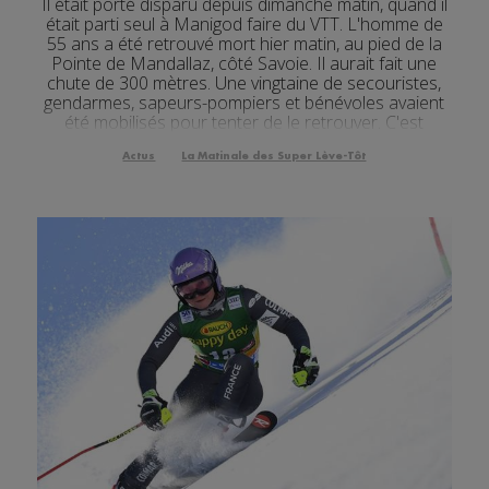
Il était porté disparu depuis dimanche matin, quand il
était parti seul à Manigod faire du VTT. L'homme de
Actualités Régionales 07h04
3'05"
28.07.2026
55 ans a été retrouvé mort hier matin, au pied de la
Pointe de Mandallaz, côté Savoie. Il aurait fait une
Actualités Régionales 13h02
2'03"
27.07.2026
chute de 300 mètres. Une vingtaine de secouristes,
gendarmes, sapeurs-pompiers et bénévoles avaient
Actualités Régionales 12h03
2'03"
27.07.2026
été mobilisés pour tenter de le retrouver. C'est
d'ailleurs une brigade cynophile qui ...
Actualités Régionales 10h04
2'47"
27.07.2026
Actus
La Matinale des Super Lève-Tôt
Actualités Régionales 09h32
2'07"
27.07.2026
Actualités Régionales 09h03
3'05"
27.07.2026
Actualités Régionales 08h33
2'13"
27.07.2026
Actualités Régionales 08h06
4'05"
27.07.2026
Actualités Régionales 07h32
2'05"
27.07.2026
Actualités Régionales 07h04
3'06"
27.07.2026
Actualités Régionales 13h03
2'03"
24.07.2026