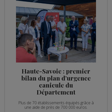
es 12h03
es 10h06
es 09h34
es 09h03
es 08h32
les 08h06
es 07h32
les 07h04
Haute-Savoie : premier
bilan du plan d’urgence
es 13h03
canicule du
es 12h02
Département
es 10h03
Plus de 70 établissements équipés grâce à
une aide de près de 700 000 euros.
es 09h32