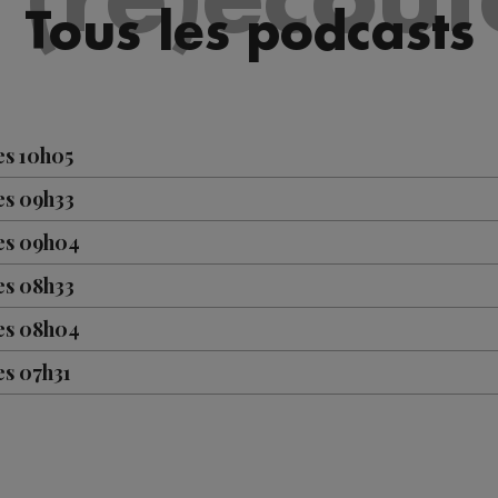
Tous les podcasts
es 10h05
es 09h33
les 09h04
es 08h33
les 08h04
es 07h31
les 07h04
es 10h04