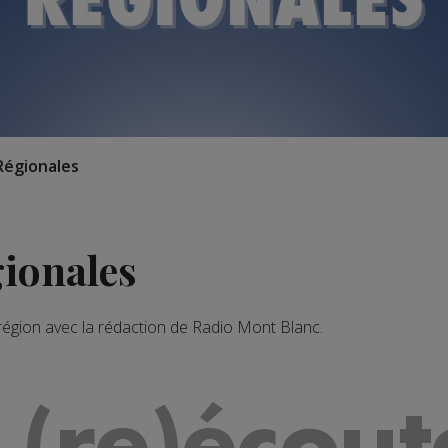
Régionales
gionales
 région avec la rédaction de Radio Mont Blanc.
 (re)écout