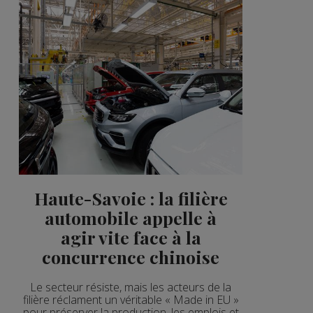
2'02"
2'57"
2'49"
2'56"
2'06"
3'15"
2'00"
Haute-Savoie : la filière
3'19"
automobile appelle à
2'03"
agir vite face à la
2'03"
concurrence chinoise
2'52"
Le secteur résiste, mais les acteurs de la
filière réclament un véritable « Made in EU »
2'09"
pour préserver la production, les emplois et