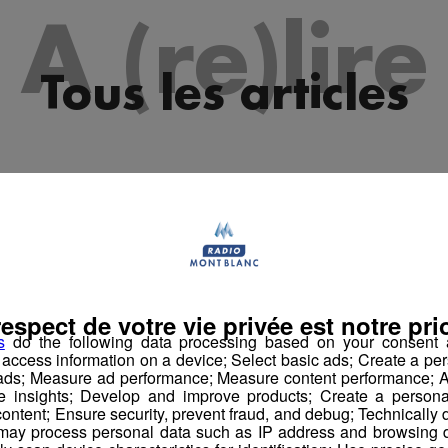
es 09h33
A (re)lire
les 09h04
es 08h34
Tous les articles
les 08h04
es 07h34
es 07h03
es 10h03
es 09h34
les 09h04
respect de votre vie privée est notre prio
s
do the following data processing based on your consent a
es 08h33
r access information on a device; Select basic ads; Create a per
 ads; Measure ad performance; Measure content performance; A
les 08h04
e insights; Develop and improve products; Create a personali
ontent; Ensure security, prevent fraud, and debug; Technically d
ay process personal data such as IP address and browsing da
es 07h30