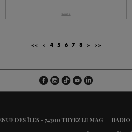
les 09h06
Santé
es 08h34
es 08h05
es 07h38
<<
<
4
5
6
7
8
>
>>
es 07h10
es 13h03
es 12h03
es 10h05
es 09h33
les 09h04
VENUE DES ÎLES - 74300 THYEZ
LE MAG
RADIO
es 08h34