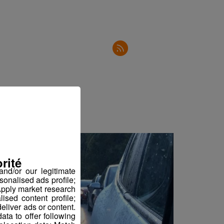
2'30"
2'50"
2'31"
2'34"
2'34"
2'53"
2'44"
2'36"
rité
2'47"
nd/or our legitimate
2'36"
sonalised ads profile;
pply market research
sed content profile;
3'02"
eliver ads or content.
ta to offer following
2'05"