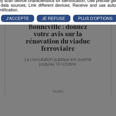
vely scan device characteristics for identification; Use precise g
 data sources; Link different devices; Receive and use autom
es 07h07
ntification.
es 13h04
J'ACCEPTE
JE REFUSE
PLUS D'OPTIONS
Bonneville : donnez
es 12h03
votre avis sur la
es 10h05
rénovation du viaduc
es 09h32
ferroviaire
les 09h06
La consultation publique est ouverte
jusqu'au 10 octobre.
es 08h33
es 08h05
es 07h33
Société
es 07h05
es 13h02