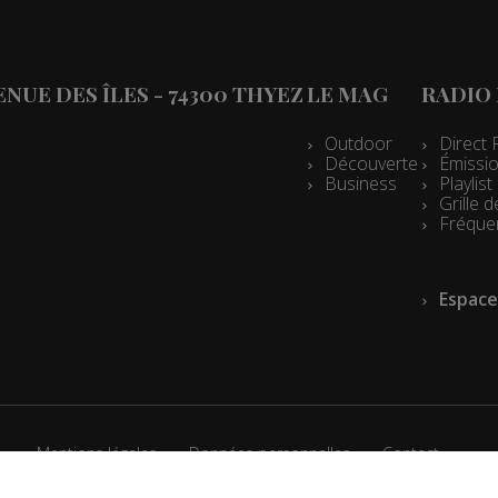
es 07h10
es 13h03
VENUE DES ÎLES - 74300 THYEZ
LE MAG
RADIO
es 12h03
es 10h05
Outdoor
Direct 
Découverte
Émissio
es 09h33
Business
Playlis
Grille
les 09h04
Fréque
es 08h34
Espace
les 08h04
es 07h33
les 07h04
es 13h02
Mentions légales
Données personnelles
Contact
es 12h02