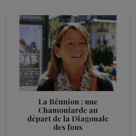
es 09h32
les 09h06
es 08h33
es 08h05
es 07h33
es 07h05
es 13h02
es 12h03
es 10h06
La Réunion : une
es 09h34
Chamoniarde au
départ de la Diagonale
es 09h03
des fous
es 08h32