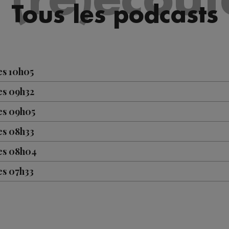
Tous les podcasts
es 10h05
es 09h32
es 09h05
es 08h33
les 08h04
es 07h33
es 07h03
es 10h05