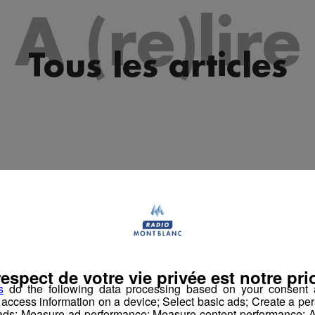
es 09h33
A (re)lire
les 09h04
es 08h33
Tous les articles
les 08h04
es 07h31
les 07h04
es 10h04
es 09h33
les 09h04
es 08h34
respect de votre vie privée est notre prio
les 08h04
s
do the following data processing based on your consent a
r access information on a device; Select basic ads; Create a per
es 07h34
 ads; Measure ad performance; Measure content performance; A