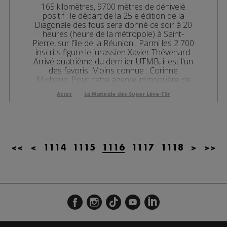
165 kilomètres, 9700 mètres de dénivelé
les 08h06
positif : le départ de la 25 e édition de la
Diagonale des fous sera donné ce soir à 20
es 07h32
heures (heure de la métropole) à Saint-
Pierre, sur l'île de la Réunion. Parmi les 2 700
les 07h04
inscrits figure le jurassien Xavier Thévenard.
Arrivé quatrième du dern ier UTMB, il est l'un
des favoris. Moins connue : Corinne
es 13h03
Michaud. Pour cette agente immobilière de
Cham...
es 12h02
Actus
La Matinale des Super Lève-Tôt
es 10h03
es 09h32
<<
<
1114
1115
1116
1117
1118
>
>>
les 09h06
es 08h34
es 08h05
es 07h38