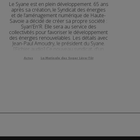
Le Syane est en plein développement. 65 ans
3'15"
après sa création, le Syndicat des énergies
et de l’aménagement numérique de Haute-
Savoie a décidé de créer sa propre société :
2'00"
Syan'En'R. Elle sera au service des
collectivités pour favoriser le développement
3'19"
des énergies renouvelables. Les détails avec
Jean-Paul Amoudry, le président du Syane.
2'03"
[Fichier audio] Ce nouveau syndicat, d'un
budget d'...
2'03"
Actus
La Matinale des Super Lève-Tôt
2'52"
2'09"
2'56"
2'12"
3'01"
2'05"