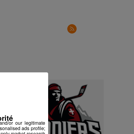
2'30"
3'04"
2'23"
3'20"
2'34"
3'02"
3'00"
2'30"
2'50"
2'31"
rité
2'34"
nd/or our legitimate
sonalised ads profile;
2'34"
pply market research