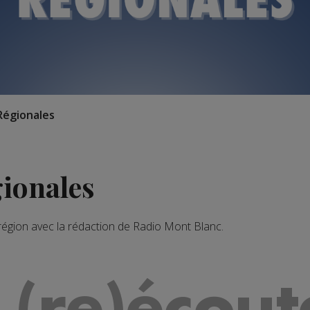
Régionales
gionales
 région avec la rédaction de Radio Mont Blanc.
 (re)écout