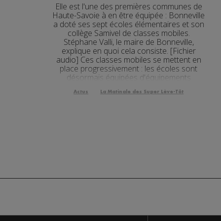
Elle est l'une des premières communes de
Actualités Régiona
31.07.2026
Haute-Savoie à en être équipée : Bonneville
a doté ses sept écoles élémentaires et son
Actualités Régional
collège Samivel de classes mobiles.
31.07.2026
Stéphane Valli, le maire de Bonneville,
Actualités Régiona
explique en quoi cela consiste. [Fichier
31.07.2026
audio] Ces classes mobiles se mettent en
place progressivement : les écoles sont
Actualités Régional
30.07.2026
désormais équipées d'équipements
numériques, tel que des tablettes...
Actualités Régional
30.07.2026
Actus
La Matinale des Super Lève-Tôt
Actualités Régional
30.07.2026
Actualités Régional
30.07.2026
Actualités Régiona
30.07.2026
Actualités Régional
30.07.2026
Actualités Régional
30.07.2026
Actualités Régional
30.07.2026