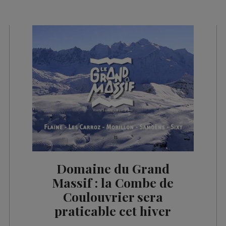
es 09h32
les 09h06
es 08h33
es 08h05
es 07h33
es 07h05
es 13h02
es 12h03
es 10h06
Domaine du Grand
es 09h34
Massif : la Combe de
Coulouvrier sera
es 09h03
praticable cet hiver
es 08h32