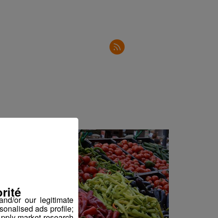
2'30"
3'04"
2'23"
3'20"
2'34"
3'02"
3'00"
2'30"
2'50"
2'31"
rité
2'34"
nd/or our legitimate
sonalised ads profile;
2'34"
pply market research