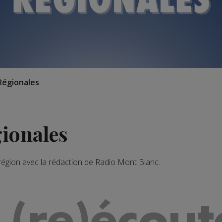
Régionales
gionales
 région avec la rédaction de Radio Mont Blanc.
 (re)écout