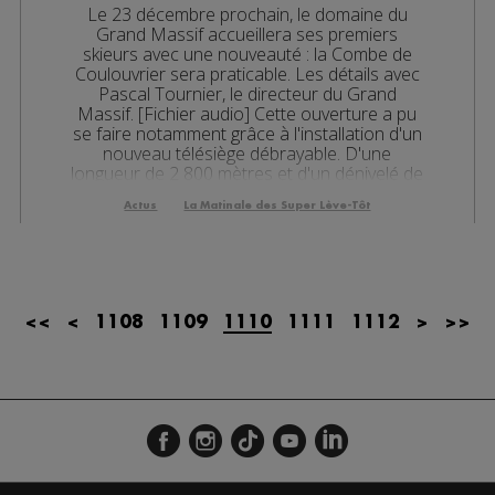
Le 23 décembre prochain, le domaine du
les 08h06
Grand Massif accueillera ses premiers
skieurs avec une nouveauté : la Combe de
es 07h32
Coulouvrier sera praticable. Les détails avec
Pascal Tournier, le directeur du Grand
les 07h04
Massif. [Fichier audio] Cette ouverture a pu
se faire notamment grâce à l'installation d'un
nouveau télésiège débrayable. D'une
es 13h03
longueur de 2 800 mètres et d'un dénivelé de
900 mètres, il s'agit...
es 12h02
Actus
La Matinale des Super Lève-Tôt
es 10h03
es 09h32
<<
<
1108
1109
1110
1111
1112
>
>>
les 09h06
es 08h34
es 08h05
es 07h38