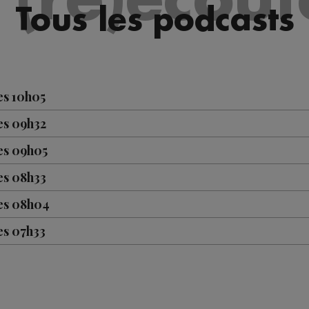
Tous les podcasts
es 10h05
es 09h32
es 09h05
es 08h33
les 08h04
es 07h33
es 07h03
es 10h05