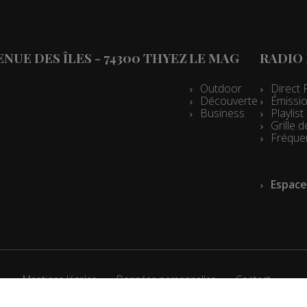
es 07h10
es 13h03
VENUE DES ÎLES - 74300 THYEZ
LE MAG
RADIO
es 12h03
es 10h05
Outdoor
Direct 
Découverte
Émissio
es 09h33
Business
Playlis
Grille
les 09h04
Fréque
es 08h34
Espace
les 08h04
es 07h33
les 07h04
es 13h02
Mentions légales
Données personnelles
Contact
es 12h02