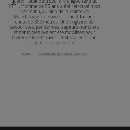
quand il était parti seul à Manigod faire du
VTT. L'homme de 55 ans a été retrouvé mort
3'15"
hier matin, au pied de la Pointe de
Mandallaz, côté Savoie. Il aurait fait une
2'00"
chute de 300 mètres. Une vingtaine de
secouristes, gendarmes, sapeurs-pompiers
3'19"
et bénévoles avaient été mobilisés pour
tenter de le retrouver. C'est d'ailleurs une
2'03"
brigade cynophile qui ...
2'03"
Actus
La Matinale des Super Lève-Tôt
2'52"
2'09"
2'56"
2'12"
3'01"
2'05"