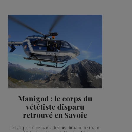
2'15"
3'51"
2'44"
3'36"
2'34"
4'03"
2'02"
2'02"
2'57"
Manigod : le corps du
vététiste disparu
2'49"
retrouvé en Savoie
2'56"
Il était porté disparu depuis dimanche matin,
2'06"