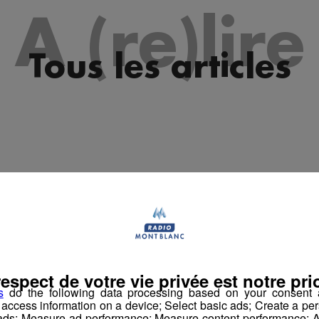
es 09h33
A (re)lire
les 09h04
es 08h33
Tous les articles
les 08h04
es 07h31
les 07h04
es 10h04
es 09h33
les 09h04
es 08h34
respect de votre vie privée est notre prio
les 08h04
s
do the following data processing based on your consent a
r access information on a device; Select basic ads; Create a per
es 07h34
 ads; Measure ad performance; Measure content performance; A