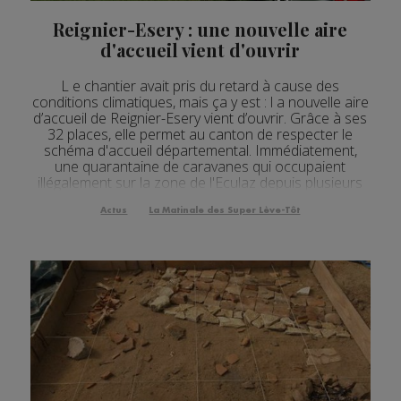
Actualités Régionales 12h05
2'03"
24.07.2026
Reignier-Esery : une nouvelle aire
Actualités Régionales 10h05
3'30"
24.07.2026
d'accueil vient d'ouvrir
Actualités Régionales 09h33
2'14"
24.07.2026
L e chantier avait pris du retard à cause des
conditions climatiques, mais ça y est : l a nouvelle aire
Actualités Régionales 09h33
5'01"
24.07.2026
d’accueil de Reignier-Esery vient d’ouvrir. Grâce à ses
32 places, elle permet au canton de respecter le
Actualités Régionales 09h04
3'01"
24.07.2026
schéma d'accueil départemental. Immédiatement,
une quarantaine de caravanes qui occupaient
Actualités Régionales 08h32
illégalement sur la zone de l'Eculaz depuis plusieurs
2'12"
24.07.2026
semaines s'y sont installées.
Actualités Régionales 08h05
Actus
La Matinale des Super Lève-Tôt
3'18"
24.07.2026
Actualités Régionales 07h32
2'07"
24.07.2026
Actualités Régionales 07h03
3'04"
24.07.2026
Actualités Régionales 13h04
2'03"
23.07.2026
Actualités Régionales 12h04
2'03"
23.07.2026
Actualités Régionales 10h04
3'14"
23.07.2026