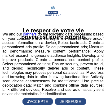
Actualités Régionales 10h03
2'52"
30.07.2026
Actualités Régionales 09h32
2'09"
30.07.2026
Actualités Régionales 09h06
2'56"
30.07.2026
Le respect de votre vie
Actualités Régionales 08h34
We and our
partners
do the following data processing based
2'12"
30.07.2026
privée est notre priorité
on your consent and/or our legitimate interest: Store and/or
Actualités Régionales 08h05
access information on a device; Select basic ads; Create a
3'01"
30.07.2026
personalised ads profile; Select personalised ads; Measure
ad performance; Measure content performance; Apply
Actualités Régionales 07h38
2'05"
30.07.2026
market research to generate audience insights; Develop and
improve products; Create a personalised content profile;
Actualités Régionales 07h10
3'04"
30.07.2026
Select personalised content; Ensure security, prevent fraud,
and debug; Technically deliver ads or content. These
La Réunion : une Chamoniarde au
Actualités Régionales 13h03
2'02"
29.07.2026
technologies may process personal data such as IP address
départ de la Diagonale des fous
and browsing data to offer following functionalities: Actively
Actualités Régionales 12h03
2'02"
29.07.2026
scan device characteristics for identification; Use precise
geolocation data; Match and combine offline data sources;
165 kilomètres, 9700 mètres de dénivelé positif : le
Actualités Régionales 10h05
Link different devices; Receive and use automatically-sent
départ de la 25 e édition de la Diagonale des fous
2'45"
29.07.2026
device characteristics for identification.
sera donné ce soir à 20 heures (heure de la
Actualités Régionales 09h33
métropole) à Saint-Pierre, sur l'île de la Réunion.
2'19"
29.07.2026
J'ACCEPTE
JE REFUSE
Parmi les 2 700 inscrits figure le jurassien Xavier