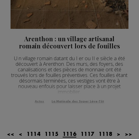
Actualités Régionales 09h35
2'13"
23.07.2026
Actualités Régionales 09h06
3'09"
23.07.2026
Actualités Régionales 08h33
2'03"
23.07.2026
Arenthon : un village artisanal
Actualités Régionales 08h05
romain découvert lors de fouilles
3'08"
23.07.2026
Actualités Régionales 07h39
2'05"
23.07.2026
U n village romain datant du I er ou II e siècle a été
découvert à Arenthon. Des murs, des foyers, des
Actualités Régionales 07h11
canalisations et des pièces de monnaie ont été
3'04"
23.07.2026
trouvés lors de fouilles préventives. Ces fouilles étant
Actualités Régionales 13h02
désormais terminées, ces vestiges vont être à
2'02"
22.07.2026
nouveau enfouis pour laisser place à un projet
immobilier.
Actualités Régionales 12h03
2'03"
22.07.2026
Actus
La Matinale des Super Lève-Tôt
Actualités Régionales 10h07
3'26"
22.07.2026
Actualités Régionales 09h34
2'21"
22.07.2026
Actualités Régionales 09h04
3'03"
22.07.2026
<<
<
1114
1115
1116
1117
1118
>
>>