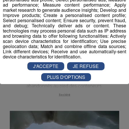
ad performance; Measure content performance; Apply
Actualités Régionales 09h03
2'56"
31.07.2026
market research to generate audience insights; Develop and
improve products; Create a personalised content profile;
Actualités Régionales 08h32
2'06"
31.07.2026
Select personalised content; Ensure security, prevent fraud,
and debug; Technically deliver ads or content. These
Actualités Régionales 08h06
3'15"
technologies may process personal data such as IP address
31.07.2026
and browsing data to offer following functionalities: Actively
Actualités Régionales 07h32
scan device characteristics for identification; Use precise
2'00"
31.07.2026
geolocation data; Match and combine offline data sources;
Haut-Chablais : coup de gueule de
Link different devices; Receive and use automatically-sent
Actualités Régionales 07h04
3'19"
31.07.2026
device characteristics for identification.
la collectivité après de nouvelles
Actualités Régionales 13h03
incivilités
2'03"
30.07.2026
J'ACCEPTE
JE REFUSE
Actualités Régionales 12h02
2'03"
Les points d’apport volontaire se sont transformés
30.07.2026
PLUS D'OPTIONS
en dépotoirs suite à de nombreux déchets
Actualités Régionales 10h03
abandonnés au pied des conteneurs.
2'52"
30.07.2026
Actualités Régionales 09h32
Société
2'09"
30.07.2026
Actualités Régionales 09h06
2'56"
30.07.2026
Actualités Régionales 08h34
2'12"
30.07.2026