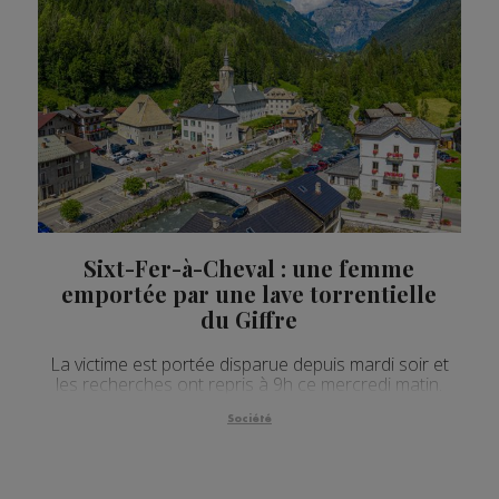
Actualités Régionales 09h32
2'07"
27.07.2026
Actualités Régionales 09h03
3'05"
27.07.2026
Actualités Régionales 08h33
2'13"
27.07.2026
Actualités Régionales 08h06
4'05"
27.07.2026
Actualités Régionales 07h32
2'05"
27.07.2026
Actualités Régionales 07h04
3'06"
27.07.2026
Sixt-Fer-à-Cheval : une femme
Actualités Régionales 13h03
2'03"
24.07.2026
emportée par une lave torrentielle
Actualités Régionales 12h05
2'03"
24.07.2026
du Giffre
Actualités Régionales 10h05
3'30"
24.07.2026
La victime est portée disparue depuis mardi soir et
les recherches ont repris à 9h ce mercredi matin.
Actualités Régionales 09h33
2'14"
24.07.2026
Société
Actualités Régionales 09h33
5'01"
24.07.2026
Actualités Régionales 09h04
3'01"
24.07.2026