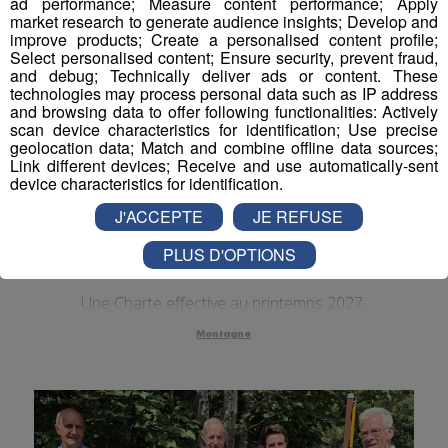
ad performance; Measure content performance; Apply
market research to generate audience insights; Develop and
Actualités Régionales 09h03
2'56"
31.07.2026
improve products; Create a personalised content profile;
Select personalised content; Ensure security, prevent fraud,
Actualités Régionales 08h32
2'06"
31.07.2026
and debug; Technically deliver ads or content. These
technologies may process personal data such as IP address
Actualités Régionales 08h06
3'15"
31.07.2026
and browsing data to offer following functionalities: Actively
scan device characteristics for identification; Use precise
Actualités Régionales 07h32
2'00"
31.07.2026
geolocation data; Match and combine offline data sources;
Link different devices; Receive and use automatically-sent
Actualités Régionales 07h04
device characteristics for identification.
3'19"
31.07.2026
Montagne : l’accès au Tour du
J'ACCEPTE
JE REFUSE
Actualités Régionales 13h03
2'03"
30.07.2026
Mont-Blanc sera bientôt
PLUS D'OPTIONS
Actualités Régionales 12h02
réglementé
2'03"
30.07.2026
Actualités Régionales 10h03
2'52"
30.07.2026
Une Charte effective au printemps 2027.
Actualités Régionales 09h32
2'09"
Montagne
30.07.2026
Actualités Régionales 09h06
2'56"
30.07.2026
Actualités Régionales 08h34
2'12"
30.07.2026