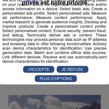
privée est notre priorité
on your consent and/or our legitimate interest: Store and/or
Actualités Régionales 09h03
2'56"
31.07.2026
access information on a device; Select basic ads; Create a
personalised ads profile; Select personalised ads; Measure
Actualités Régionales 08h32
2'06"
31.07.2026
ad performance; Measure content performance; Apply
market research to generate audience insights; Develop and
Actualités Régionales 08h06
3'15"
31.07.2026
improve products; Create a personalised content profile;
Select personalised content; Ensure security, prevent fraud,
Actualités Régionales 07h32
and debug; Technically deliver ads or content. These
2'00"
31.07.2026
technologies may process personal data such as IP address
Cluses : outil de la réussite
Actualités Régionales 07h04
and browsing data to offer following functionalities: Actively
3'19"
31.07.2026
scan device characteristics for identification; Use precise
scolaire, le dédoublement des
geolocation data; Match and combine offline data sources;
Actualités Régionales 13h03
2'03"
30.07.2026
classes s'étend aux CE1
Link different devices; Receive and use automatically-sent
device characteristics for identification.
Actualités Régionales 12h02
2'03"
30.07.2026
Le dédoublement des classes de CP a été mis en
J'ACCEPTE
JE REFUSE
place l'année dernière dans les établissements
Actualités Régionales 10h03
2'52"
30.07.2026
placés en Réseau d'éducation prioritaire.
PLUS D'OPTIONS
Actualités Régionales 09h32
2'09"
Société
30.07.2026
Actualités Régionales 09h06
2'56"
30.07.2026
Actualités Régionales 08h34
2'12"
30.07.2026