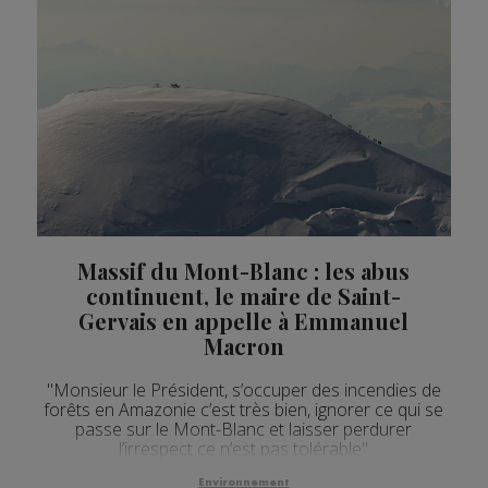
Actualités Régionales 13h02
2'02"
28.07.2026
Actualités Régionales 12h02
2'02"
28.07.2026
Actualités Régionales 09h33
2'17"
28.07.2026
Actualités Régionales 09h04
3'08"
28.07.2026
Actualités Régionales 08h32
2'12"
28.07.2026
Actualités Régionales 08h04
3'20"
28.07.2026
Massif du Mont-Blanc : les abus
Actualités Régionales 07h32
2'05"
28.07.2026
continuent, le maire de Saint-
Gervais en appelle à Emmanuel
Actualités Régionales 07h04
3'05"
28.07.2026
Macron
Actualités Régionales 13h02
2'03"
27.07.2026
"Monsieur le Président, s’occuper des incendies de
Actualités Régionales 12h03
forêts en Amazonie c’est très bien, ignorer ce qui se
2'03"
27.07.2026
passe sur le Mont-Blanc et laisser perdurer
l’irrespect ce n’est pas tolérable"
Actualités Régionales 10h04
2'47"
27.07.2026
Environnement