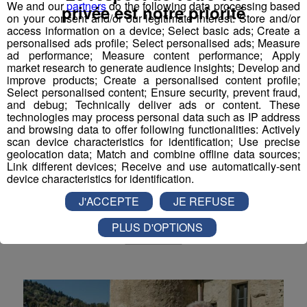
We and our
partners
do the following data processing based
privée est notre priorité
Actualités Régionales 09h03
on your consent and/or our legitimate interest: Store and/or
2'56"
31.07.2026
access information on a device; Select basic ads; Create a
Actualités Régionales 08h32
personalised ads profile; Select personalised ads; Measure
2'06"
31.07.2026
ad performance; Measure content performance; Apply
market research to generate audience insights; Develop and
Actualités Régionales 08h06
3'15"
31.07.2026
improve products; Create a personalised content profile;
Select personalised content; Ensure security, prevent fraud,
Actualités Régionales 07h32
2'00"
31.07.2026
and debug; Technically deliver ads or content. These
technologies may process personal data such as IP address
Actualités Régionales 07h04
3'19"
31.07.2026
and browsing data to offer following functionalities: Actively
scan device characteristics for identification; Use precise
Réchauffement climatique : encore
Actualités Régionales 13h03
2'03"
30.07.2026
geolocation data; Match and combine offline data sources;
un effondrement massif dans les
Link different devices; Receive and use automatically-sent
Actualités Régionales 12h02
device characteristics for identification.
Alpes
2'03"
30.07.2026
J'ACCEPTE
JE REFUSE
Actualités Régionales 10h03
2'52"
30.07.2026
Dimanche, un pan important de la face nord de l’Olan,
dans le massif des Ecrins, s’est effondré.
PLUS D'OPTIONS
Actualités Régionales 09h32
2'09"
30.07.2026
Environnement
Actualités Régionales 09h06
2'56"
30.07.2026
Actualités Régionales 08h34
2'12"
30.07.2026