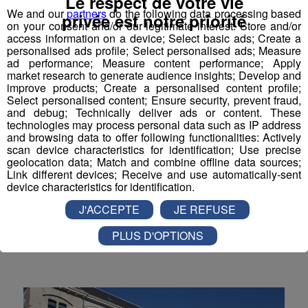
Le respect de votre vie
We and our
partners
do the following data processing based
Actualités Régionales 10h03
privée est notre priorité
2'52"
30.07.2026
on your consent and/or our legitimate interest: Store and/or
access information on a device; Select basic ads; Create a
Actualités Régionales 09h32
2'09"
30.07.2026
personalised ads profile; Select personalised ads; Measure
ad performance; Measure content performance; Apply
Actualités Régionales 09h06
2'56"
30.07.2026
market research to generate audience insights; Develop and
improve products; Create a personalised content profile;
Actualités Régionales 08h34
2'12"
Select personalised content; Ensure security, prevent fraud,
30.07.2026
and debug; Technically deliver ads or content. These
Actualités Régionales 08h05
technologies may process personal data such as IP address
3'01"
30.07.2026
and browsing data to offer following functionalities: Actively
Bonneville : les magistrats font
scan device characteristics for identification; Use precise
Actualités Régionales 07h38
2'05"
30.07.2026
leur rentrée avec la réforme de la
geolocation data; Match and combine offline data sources;
justice en ligne de mire
Link different devices; Receive and use automatically-sent
Actualités Régionales 07h10
3'04"
30.07.2026
device characteristics for identification.
Ils ont abordé la future réforme de la justice qui
Actualités Régionales 13h03
2'02"
29.07.2026
J'ACCEPTE
JE REFUSE
prévoit, à partir du 1er janvier prochain, de fusionner
tribunaux d'instance et de grande instance.
Actualités Régionales 12h03
2'02"
29.07.2026
PLUS D'OPTIONS
Politique
Actualités Régionales 10h05
2'45"
29.07.2026
Actualités Régionales 09h33
2'19"
29.07.2026