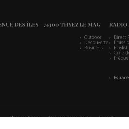
es 07h10
es 13h03
VENUE DES ÎLES - 74300 THYEZ
LE MAG
RADIO
es 12h03
es 10h05
Outdoor
Direct 
Découverte
Émissio
es 09h33
Business
Playlis
Grille
les 09h04
Fréque
es 08h34
Espace
les 08h04
es 07h33
les 07h04
es 13h02
Mentions légales
Données personnelles
Contact
es 12h02