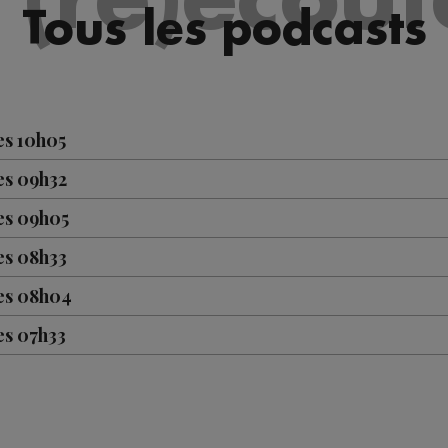
Tous les podcasts
es 10h05
es 09h32
es 09h05
es 08h33
les 08h04
es 07h33
es 07h03
es 10h05