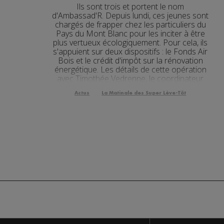
Ils sont trois et portent le nom
Actualités Régiona
31.07.2026
d'Ambassad'R. Depuis lundi, ces jeunes sont
chargés de frapper chez les particuliers du
Actualités Régional
Pays du Mont Blanc pour les inciter à être
31.07.2026
plus vertueux écologiquement. Pour cela, ils
Actualités Régiona
s'appuient sur deux dispositifs : le Fonds Air
31.07.2026
Bois et le crédit d'impôt sur la rénovation
énergétique. Les détails de cette opération
Actualités Régional
30.07.2026
avec Timothée Vedrenne, le coordinateur
des Ambassad'R. ...
Actualités Régional
30.07.2026
Actus
La Matinale des Super Lève-Tôt
Actualités Régional
30.07.2026
Actualités Régional
30.07.2026
Actualités Régiona
30.07.2026
Actualités Régional
30.07.2026
Actualités Régional
30.07.2026
Actualités Régional
30.07.2026