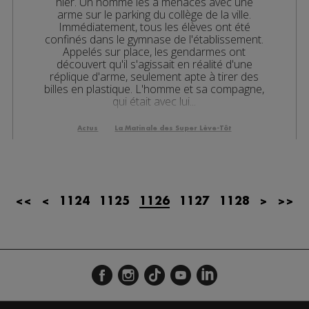
hier. Un homme les a menacés avec une
arme sur le parking du collège de la ville.
les 08h06
Immédiatement, tous les élèves ont été
confinés dans le gymnase de l'établissement.
es 07h32
Appelés sur place, les gendarmes ont
découvert qu'il s'agissait en réalité d'une
les 07h04
réplique d'arme, seulement apte à tirer des
billes en plastique. L'homme et sa compagne,
es 13h03
qui était avec lui...
es 12h02
Actus
La Matinale des Super Lève-Tôt
es 10h03
es 09h32
<<
<
1124
1125
1126
1127
1128
>
>>
les 09h06
es 08h34
es 08h05
es 07h38