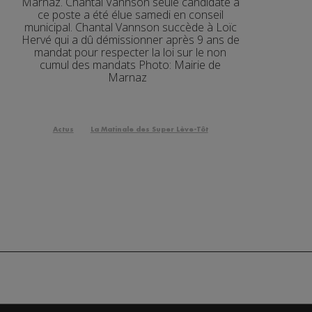
Marnaz. Chantal Vannson seule candidate à
ce poste a été élue samedi en conseil
3'15"
municipal. Chantal Vannson succède à Loïc
Hervé qui a dû démissionner après 9 ans de
2'00"
mandat pour respecter la loi sur le non
cumul des mandats Photo: Mairie de
3'19"
Marnaz
2'03"
2'03"
Actus
La Matinale des Super Lève-Tôt
2'52"
2'09"
2'56"
2'12"
3'01"
2'05"