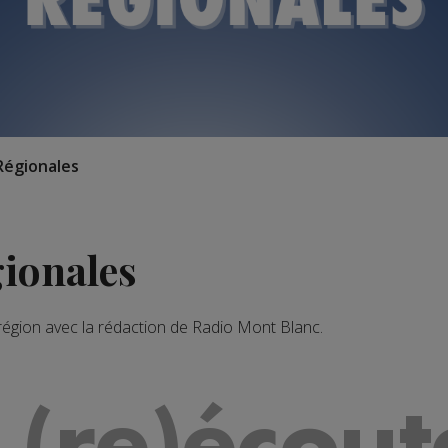
Régionales
gionales
 région avec la rédaction de Radio Mont Blanc.
 (re)écout