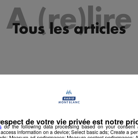
es 09h33
A (re)lire
les 09h04
es 08h33
Tous les articles
les 08h04
es 07h31
les 07h04
es 10h04
es 09h33
les 09h04
es 08h34
respect de votre vie privée est notre prio
les 08h04
s
do the following data processing based on your consent a
r access information on a device; Select basic ads; Create a per
es 07h34
 ads; Measure ad performance; Measure content performance; A