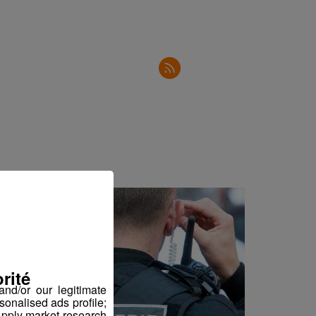
2'30"
3'04"
2'23"
3'20"
2'34"
3'02"
3'00"
2'30"
2'50"
2'31"
rité
2'34"
nd/or our legitimate
sonalised ads profile;
2'34"
pply market research