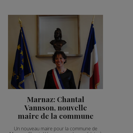
2'15"
3'51"
2'44"
3'36"
2'34"
4'03"
2'02"
2'02"
2'57"
Marnaz: Chantal
Vannson, nouvelle
2'49"
maire de la commune
2'56"
Un nouveau maire pour la commune de
2'06"