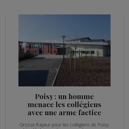
es 09h32
les 09h06
es 08h33
es 08h05
es 07h33
es 07h05
es 13h02
es 12h03
es 10h06
Poisy : un homme
es 09h34
menace les collégiens
avec une arme factice
es 09h03
Grosse frayeur pour les collégiens de Poisy,
es 08h32