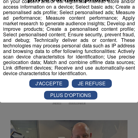
on your consent and/or our legitimate interest: Store and/or
access information on a device; Select basic ads; Create a
Actualités Régionales 09h03
2'56"
31.07.2026
personalised ads profile; Select personalised ads; Measure
ad performance; Measure content performance; Apply
Actualités Régionales 08h32
2'06"
31.07.2026
market research to generate audience insights; Develop and
improve products; Create a personalised content profile;
Actualités Régionales 08h06
3'15"
31.07.2026
Select personalised content; Ensure security, prevent fraud,
and debug; Technically deliver ads or content. These
Actualités Régionales 07h32
2'00"
31.07.2026
technologies may process personal data such as IP address
and browsing data to offer following functionalities: Actively
Chamonix : un nouveau rendez-
Actualités Régionales 07h04
scan device characteristics for identification; Use precise
3'19"
31.07.2026
geolocation data; Match and combine offline data sources;
vous dédié à la sécurité en
Actualités Régionales 13h03
Link different devices; Receive and use automatically-sent
2'03"
30.07.2026
parapente
device characteristics for identification.
Actualités Régionales 12h02
2'03"
30.07.2026
Des rencontres ouvertes à tous les pilotes, pour
J'ACCEPTE
JE REFUSE
mieux partager les bonnes pratiques et prévenir les
Actualités Régionales 10h03
2'52"
30.07.2026
risques.
PLUS D'OPTIONS
Actualités Régionales 09h32
2'09"
Sport
Montagne
30.07.2026
Actualités Régionales 09h06
2'56"
30.07.2026
Actualités Régionales 08h34
2'12"
30.07.2026