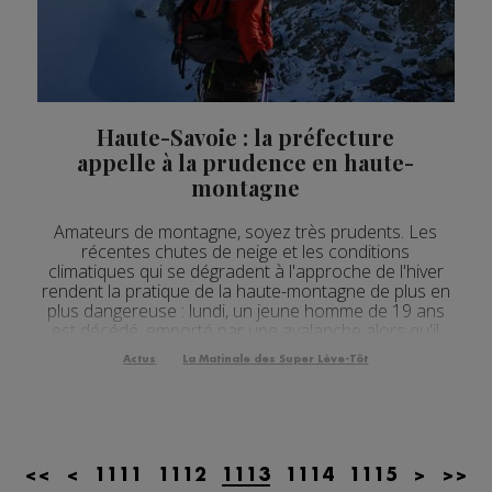
Actualités Régionales 08h32
2'12"
24.07.2026
Actualités Régionales 08h05
3'18"
24.07.2026
Actualités Régionales 07h32
2'07"
24.07.2026
Haute-Savoie : la préfecture
Actualités Régionales 07h03
appelle à la prudence en haute-
3'04"
24.07.2026
montagne
Actualités Régionales 13h04
2'03"
23.07.2026
Amateurs de montagne, soyez très prudents. Les
Actualités Régionales 12h04
2'03"
23.07.2026
récentes chutes de neige et les conditions
climatiques qui se dégradent à l'approche de l'hiver
Actualités Régionales 10h04
3'14"
23.07.2026
rendent la pratique de la haute-montagne de plus en
plus dangereuse : lundi, un jeune homme de 19 ans
Actualités Régionales 09h35
est décédé, emporté par une avalanche alors qu'il
2'13"
23.07.2026
évoluait sous le refuge Durier. Pour éviter une
Actus
La Matinale des Super Lève-Tôt
Actualités Régionales 09h06
recrudescence de ce type d'accidents, la préfecture
3'09"
23.07.2026
d...
Actualités Régionales 08h33
2'03"
23.07.2026
Actualités Régionales 08h05
3'08"
23.07.2026
<<
<
1111
1112
1113
1114
1115
>
>>