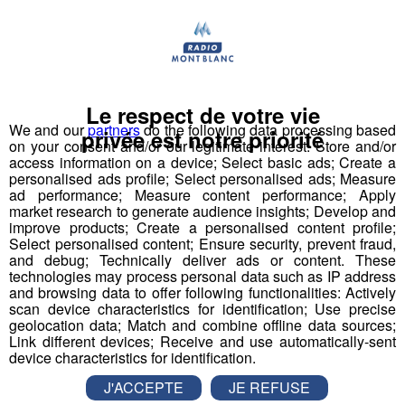
Actualités Régionales 09h03
2'56"
31.07.2026
Actualités Régionales 08h32
2'06"
31.07.2026
Actualités Régionales 08h06
3'15"
31.07.2026
Le respect de votre vie
Actualités Régionales 07h32
We and our
partners
do the following data processing based
2'00"
31.07.2026
privée est notre priorité
on your consent and/or our legitimate interest: Store and/or
Actualités Régionales 07h04
access information on a device; Select basic ads; Create a
3'19"
31.07.2026
personalised ads profile; Select personalised ads; Measure
ad performance; Measure content performance; Apply
Actualités Régionales 13h03
2'03"
30.07.2026
market research to generate audience insights; Develop and
improve products; Create a personalised content profile;
Actualités Régionales 12h02
2'03"
30.07.2026
Select personalised content; Ensure security, prevent fraud,
and debug; Technically deliver ads or content. These
Massif du Mont-Blanc : bientôt une
Actualités Régionales 10h03
2'52"
30.07.2026
technologies may process personal data such as IP address
candidature pour rentrer au
and browsing data to offer following functionalities: Actively
Actualités Régionales 09h32
2'09"
patrimoine de l'Unesco
30.07.2026
scan device characteristics for identification; Use precise
geolocation data; Match and combine offline data sources;
Actualités Régionales 09h06
Link different devices; Receive and use automatically-sent
2'56"
30.07.2026
Cela fait des années que le projet est dans les
device characteristics for identification.
cartons, mais rien de concret n’avait jamais été
Actualités Régionales 08h34
2'12"
30.07.2026
fait....jusqu'à maintenant. Hier, des élus italiens,
J'ACCEPTE
JE REFUSE
suisses et français ont signé une déclaration