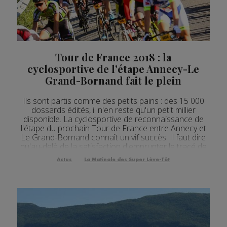
Actualités Régionales 08h04
2'34"
05.08.2026
Actualités Régionales 07h34
2'34"
05.08.2026
Actualités Régionales 07h03
2'53"
05.08.2026
Tour de France 2018 : la
cyclosportive de l'étape Annecy-Le
Actualités Régionales 10h03
2'44"
04.08.2026
Grand-Bornand fait le plein
Actualités Régionales 09h34
2'36"
04.08.2026
Ils sont partis comme des petits pains : des 15 000
Actualités Régionales 09h04
dossards édités, il n'en reste qu'un petit millier
2'47"
04.08.2026
disponible. La cyclosportive de reconnaissance de
l'étape du prochain Tour de France entre Annecy et
Actualités Régionales 08h33
2'36"
04.08.2026
Le Grand-Bornand connaît un vif succès. Il faut dire
qu'au-delà de la satisfaction d'emprunter le tracé de
Actualités Régionales 08h04
3'02"
04.08.2026
la Grande Boucle avant les professionnels, participer
Actus
La Matinale des Super Lève-Tôt
à cette course promet d'être un ...
Actualités Régionales 07h30
2'05"
04.08.2026
Actualités Régionales 07h07
3'06"
04.08.2026
Actualités Régionales 13h04
2'24"
03.08.2026