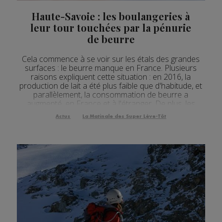
Actualités Régionales 09h32
2'07"
27.07.2026
Haute-Savoie : les boulangeries à
Actualités Régionales 09h03
3'05"
27.07.2026
leur tour touchées par la pénurie
de beurre
Actualités Régionales 08h33
2'13"
27.07.2026
Cela commence à se voir sur les étals des grandes
Actualités Régionales 08h06
4'05"
27.07.2026
surfaces : le beurre manque en France. Plusieurs
raisons expliquent cette situation : en 2016, la
Actualités Régionales 07h32
2'05"
27.07.2026
production de lait a été plus faible que d'habitude, et
parallèlement, la consommation de beurre a
Actualités Régionales 07h04
3'06"
27.07.2026
augmenté, en France et à l'étranger. De plus, les
industriels reconnaissent rationner les grandes
Actualités Régionales 13h03
Actus
La Matinale des Super Lève-Tôt
2'03"
24.07.2026
surfaces tant qu'elles n'auront pas augmenté le pri...
Actualités Régionales 12h05
2'03"
24.07.2026
Actualités Régionales 10h05
3'30"
24.07.2026
Actualités Régionales 09h33
2'14"
24.07.2026
Actualités Régionales 09h33
5'01"
24.07.2026
Actualités Régionales 09h04
3'01"
24.07.2026