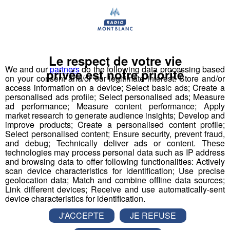
Actualités Régionales 09h03
2'56"
31.07.2026
Actualités Régionales 08h32
2'06"
31.07.2026
Actualités Régionales 08h06
3'15"
31.07.2026
Le respect de votre vie
We and our
partners
do the following data processing based
privée est notre priorité
Actualités Régionales 07h32
2'00"
31.07.2026
on your consent and/or our legitimate interest: Store and/or
access information on a device; Select basic ads; Create a
Actualités Régionales 07h04
3'19"
31.07.2026
personalised ads profile; Select personalised ads; Measure
ad performance; Measure content performance; Apply
Actualités Régionales 13h03
2'03"
30.07.2026
market research to generate audience insights; Develop and
improve products; Create a personalised content profile;
Actualités Régionales 12h02
Select personalised content; Ensure security, prevent fraud,
2'03"
30.07.2026
and debug; Technically deliver ads or content. These
Haute-Savoie : Virginie Duby
Actualités Régionales 10h03
technologies may process personal data such as IP address
2'52"
30.07.2026
and browsing data to offer following functionalities: Actively
Muller officiellement candidate à
scan device characteristics for identification; Use precise
Actualités Régionales 09h32
2'09"
la présidence du parti Les
30.07.2026
geolocation data; Match and combine offline data sources;
Républicains
Link different devices; Receive and use automatically-sent
Actualités Régionales 09h06
2'56"
30.07.2026
device characteristics for identification.
La députée de la 4ème circonscription a obtenu les
Actualités Régionales 08h34
2'12"
30.07.2026
J'ACCEPTE
JE REFUSE
parrainages nécessaires à sa candidature Une
candidature qu’elle a donc choisi d’officialiser sur les