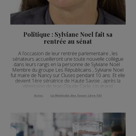
Actualités Régionales 08h04
2'34"
05.08.2026
Actualités Régionales 07h34
2'34"
05.08.2026
Actualités Régionales 07h03
2'53"
05.08.2026
Politique : Sylviane Noel fait sa
rentrée au sénat
Actualités Régionales 10h03
2'44"
04.08.2026
A l’occasion de leur rentrée parlementaire , les
Actualités Régionales 09h34
2'36"
04.08.2026
sénateurs accueilleront une toute nouvelle collègue
dans leurs rangs en la personne de Sylviane Noel .
Actualités Régionales 09h04
2'47"
04.08.2026
Membre du groupe Les Républicains , Sylviane Noel
fut maire de Nancy sur Cluses pendant 10 ans. Et elle
Actualités Régionales 08h33
2'36"
04.08.2026
devient 1ère sénatrice de Haute Savoie , après la
démission de Jean Claude Carle. Un grand
Actualités Régionales 08h04
3'02"
04.08.2026
changement évidemment pour elle : [Fichier ...
Actus
La Matinale des Super Lève-Tôt
Actualités Régionales 07h30
2'05"
04.08.2026
Actualités Régionales 07h07
3'06"
04.08.2026
Actualités Régionales 13h04
2'24"
03.08.2026