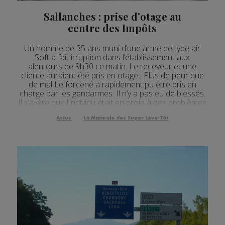
Actualités Régionales 09h32
2'07"
27.07.2026
Sallanches : prise d'otage au
Actualités Régionales 09h03
3'05"
27.07.2026
centre des Impôts
Actualités Régionales 08h33
2'13"
27.07.2026
Un homme de 35 ans muni d’une arme de type air
Soft a fait irruption dans l’établissement aux
Actualités Régionales 08h06
4'05"
27.07.2026
alentours de 9h30 ce matin. Le receveur et une
cliente auraient été pris en otage . Plus de peur que
Actualités Régionales 07h32
2'05"
27.07.2026
de mal Le forcené a rapidement pu être pris en
charge par les gendarmes. Il n’y a pas eu de blessés.
Actualités Régionales 07h04
Il s’avère que l’individu était en proie à des problèmes
3'06"
27.07.2026
avec la trésorerie et n’avait aucune vol...
Actualités Régionales 13h03
Actus
La Matinale des Super Lève-Tôt
2'03"
24.07.2026
Actualités Régionales 12h05
2'03"
24.07.2026
Actualités Régionales 10h05
3'30"
24.07.2026
Actualités Régionales 09h33
2'14"
24.07.2026
Actualités Régionales 09h33
5'01"
24.07.2026
Actualités Régionales 09h04
3'01"
24.07.2026