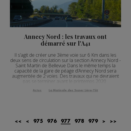
Actualités Régionales 08h32
2'12"
24.07.2026
Actualités Régionales 08h05
3'18"
24.07.2026
Actualités Régionales 07h32
2'07"
24.07.2026
Annecy Nord : les travaux ont
Actualités Régionales 07h03
démarré sur l'A41
3'04"
24.07.2026
Actualités Régionales 13h04
2'03"
23.07.2026
Il s’agit de créer une 3ème voie sur 6 Km dans les
deux sens de circulation sur la section Annecy Nord -
Actualités Régionales 12h04
Saint Martin de Bellevue Dans le même temps la
2'03"
23.07.2026
capacité de la gare de péage d’Annecy Nord sera
Actualités Régionales 10h04
augmentée de 2 voies. Des travaux qui ne devraient
3'14"
23.07.2026
pas se terminer avant le printemps 2020 .
Actualités Régionales 09h35
2'13"
23.07.2026
Actus
La Matinale des Super Lève-Tôt
Actualités Régionales 09h06
3'09"
23.07.2026
Actualités Régionales 08h33
2'03"
23.07.2026
Actualités Régionales 08h05
<<
<
975
976
977
978
979
>
>>
3'08"
23.07.2026