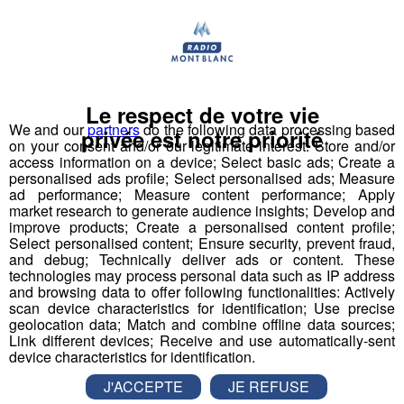
Actualités Régionales 09h03
2'56"
31.07.2026
Actualités Régionales 08h32
2'06"
31.07.2026
Actualités Régionales 08h06
3'15"
31.07.2026
Le respect de votre vie
Actualités Régionales 07h32
We and our
partners
do the following data processing based
2'00"
31.07.2026
privée est notre priorité
on your consent and/or our legitimate interest: Store and/or
Actualités Régionales 07h04
access information on a device; Select basic ads; Create a
3'19"
31.07.2026
personalised ads profile; Select personalised ads; Measure
ad performance; Measure content performance; Apply
Actualités Régionales 13h03
2'03"
30.07.2026
market research to generate audience insights; Develop and
improve products; Create a personalised content profile;
Actualités Régionales 12h02
2'03"
30.07.2026
Select personalised content; Ensure security, prevent fraud,
and debug; Technically deliver ads or content. These
Ouragan Irma : un Haut-Savoyard
Actualités Régionales 10h03
2'52"
30.07.2026
technologies may process personal data such as IP address
de retour d'une mission auprès
and browsing data to offer following functionalities: Actively
Actualités Régionales 09h32
2'09"
des rescapés
30.07.2026
scan device characteristics for identification; Use precise
geolocation data; Match and combine offline data sources;
Actualités Régionales 09h06
Link different devices; Receive and use automatically-sent
2'56"
30.07.2026
Il a passé 15 jours au milieu des décombres. Yannick
device characteristics for identification.
Laurent, le directeur général de la protection civile de
Actualités Régionales 08h34
2'12"
30.07.2026
Haute-Savoie, est revenu de sa mission sur l'île de
J'ACCEPTE
JE REFUSE
Saint-Martin, dévastée par l'ouragan Irma. Désigné