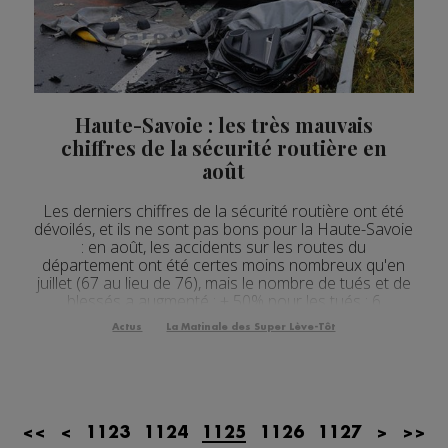
Actualités Régionales 08h32
2'12"
24.07.2026
Actualités Régionales 08h05
3'18"
24.07.2026
Actualités Régionales 07h32
2'07"
24.07.2026
Haute-Savoie : les très mauvais
Actualités Régionales 07h03
chiffres de la sécurité routière en
3'04"
24.07.2026
août
Actualités Régionales 13h04
2'03"
23.07.2026
Les derniers chiffres de la sécurité routière ont été
Actualités Régionales 12h04
2'03"
23.07.2026
dévoilés, et ils ne sont pas bons pour la Haute-Savoie
: en août, les accidents sur les routes du
Actualités Régionales 10h04
3'14"
23.07.2026
département ont été certes moins nombreux qu'en
juillet (67 au lieu de 76), mais le nombre de tués et de
Actualités Régionales 09h35
blessés a augmenté : + 50% pour les tués : 6
2'13"
23.07.2026
personnes ont perdu la vie en août en Haute-Savoie
Actus
La Matinale des Super Lève-Tôt
Actualités Régionales 09h06
+ 150% pour les blessés hospitalisés :...
3'09"
23.07.2026
Actualités Régionales 08h33
2'03"
23.07.2026
Actualités Régionales 08h05
3'08"
23.07.2026
<<
<
1123
1124
1125
1126
1127
>
>>