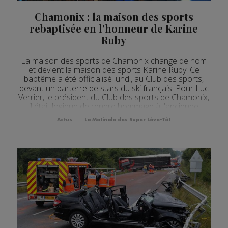
Actualités Régionales 09h32
2'07"
27.07.2026
Chamonix : la maison des sports
Actualités Régionales 09h03
3'05"
27.07.2026
rebaptisée en l'honneur de Karine
Ruby
Actualités Régionales 08h33
2'13"
27.07.2026
La maison des sports de Chamonix change de nom
Actualités Régionales 08h06
4'05"
27.07.2026
et devient la maison des sports Karine Ruby. Ce
baptême a été officialisé lundi, au Club des sports,
Actualités Régionales 07h32
2'05"
27.07.2026
devant un parterre de stars du ski français. Pour Luc
Verrier, le président du Club des sports de Chamonix,
Actualités Régionales 07h04
3'06"
27.07.2026
il était logique de rendre hommage à l'ancienne
snowboardeuse disparue tragiquement en 2009 à
Actualités Régionales 13h03
Actus
La Matinale des Super Lève-Tôt
2'03"
24.07.2026
l'âge de 31 ans. [Fichier audio] Pour rappel, le...
Actualités Régionales 12h05
2'03"
24.07.2026
Actualités Régionales 10h05
3'30"
24.07.2026
Actualités Régionales 09h33
2'14"
24.07.2026
Actualités Régionales 09h33
5'01"
24.07.2026
Actualités Régionales 09h04
3'01"
24.07.2026