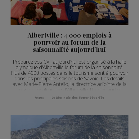
Actualités Régionales 08h04
2'34"
05.08.2026
Actualités Régionales 07h34
2'34"
05.08.2026
Actualités Régionales 07h03
2'53"
05.08.2026
Albertville : 4 000 emplois à
pourvoir au forum de la
Actualités Régionales 10h03
2'44"
04.08.2026
saisonnalité aujourd'hui
Actualités Régionales 09h34
2'36"
04.08.2026
Préparez vos CV : aujourd'hui est organisé à la halle
Actualités Régionales 09h04
olympique d'Albertville le forum de la saisonnalité.
2'47"
04.08.2026
Plus de 4000 postes dans le tourisme sont à pourvoir
dans les principales saisons de Savoie. Les détails
Actualités Régionales 08h33
2'36"
04.08.2026
avec Marie-Pierre Antello, la directrice adjointe de la
mission locale jeune d'Albertville. [Fichier audio]
Actualités Régionales 08h04
3'02"
04.08.2026
Rendez-vous aujourd'hui à la halle olympique
Actus
La Matinale des Super Lève-Tôt
d'Albertville, de 9h30 à 16 heu...
Actualités Régionales 07h30
2'05"
04.08.2026
Actualités Régionales 07h07
3'06"
04.08.2026
Actualités Régionales 13h04
2'24"
03.08.2026