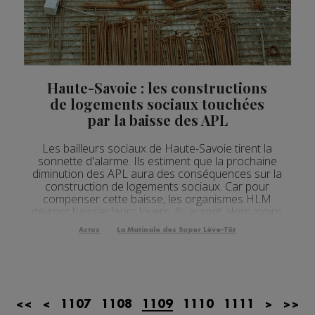
Actualités Régionales 12h03
2'03"
22.07.2026
Actualités Régionales 10h07
3'26"
22.07.2026
Actualités Régionales 09h34
2'21"
22.07.2026
Haute-Savoie : les constructions
Actualités Régionales 09h04
de logements sociaux touchées
3'03"
22.07.2026
par la baisse des APL
Actualités Régionales 08h33
2'18"
22.07.2026
Les bailleurs sociaux de Haute-Savoie tirent la
Actualités Régionales 08h06
3'12"
22.07.2026
sonnette d'alarme. Ils estiment que la prochaine
diminution des APL aura des conséquences sur la
Actualités Régionales 07h40
2'07"
22.07.2026
construction de logements sociaux. Car pour
compenser cette baisse, les organismes HLM
Actualités Régionales 07h11
devront baisser leurs loyers. Ils auront alors moins
3'05"
22.07.2026
de fonds pour financer les constructions et les
Actus
La Matinale des Super Lève-Tôt
Actualités Régionales 13h02
rénovations. Selon eux, la moitié des 2 000 projets
2'02"
21.07.2026
annuels ne p...
Actualités Régionales 12h04
2'02"
21.07.2026
Actualités Régionales 10h06
2'58"
21.07.2026
<<
<
1107
1108
1109
1110
1111
>
>>