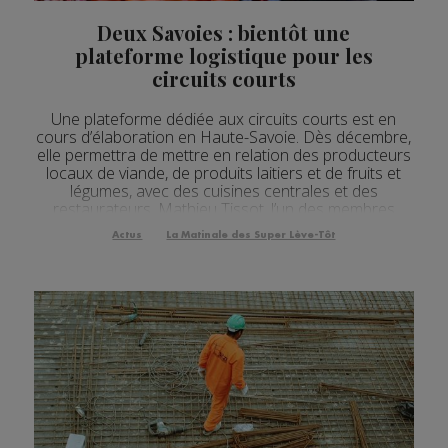
Actualités Régionales 07h32
2'07"
24.07.2026
Deux Savoies : bientôt une
Actualités Régionales 07h03
3'04"
24.07.2026
plateforme logistique pour les
circuits courts
Actualités Régionales 13h04
2'03"
23.07.2026
Une plateforme dédiée aux circuits courts est en
Actualités Régionales 12h04
2'03"
23.07.2026
cours d’élaboration en Haute-Savoie. Dès décembre,
elle permettra de mettre en relation des producteurs
Actualités Régionales 10h04
3'14"
23.07.2026
locaux de viande, de produits laitiers et de fruits et
légumes, avec des cuisines centrales et des
Actualités Régionales 09h35
2'13"
23.07.2026
restaurateurs. Mathieu Tissot, l’un des membres
fondateurs de cette plate-forme, nous explique
Actualités Régionales 09h06
Actus
La Matinale des Super Lève-Tôt
3'09"
23.07.2026
comment ce projet est né. [Fichier audio] La p...
Actualités Régionales 08h33
2'03"
23.07.2026
Actualités Régionales 08h05
3'08"
23.07.2026
Actualités Régionales 07h39
2'05"
23.07.2026
Actualités Régionales 07h11
3'04"
23.07.2026
Actualités Régionales 13h02
2'02"
22.07.2026