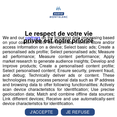
Actualités Régionales 13h03
2'02"
29.07.2026
Actualités Régionales 12h03
2'02"
29.07.2026
Actualités Régionales 10h05
2'45"
29.07.2026
Le respect de votre vie
Actualités Régionales 09h33
We and our
partners
do the following data processing based
2'19"
29.07.2026
privée est notre priorité
on your consent and/or our legitimate interest: Store and/or
Actualités Régionales 09h04
access information on a device; Select basic ads; Create a
3'05"
29.07.2026
personalised ads profile; Select personalised ads; Measure
ad performance; Measure content performance; Apply
Actualités Régionales 08h34
2'24"
29.07.2026
market research to generate audience insights; Develop and
improve products; Create a personalised content profile;
Actualités Régionales 08h04
3'06"
29.07.2026
Select personalised content; Ensure security, prevent fraud,
and debug; Technically deliver ads or content. These
Sallanches : un homme de 70 ans
Actualités Régionales 07h33
2'06"
29.07.2026
technologies may process personal data such as IP address
meurt intoxiqué au monoxyde de
and browsing data to offer following functionalities: Actively
Actualités Régionales 07h04
3'04"
carbone
29.07.2026
scan device characteristics for identification; Use precise
geolocation data; Match and combine offline data sources;
Actualités Régionales 13h02
Link different devices; Receive and use automatically-sent
2'02"
28.07.2026
Un homme de 70 ans est décédé, hier, à son domicile
device characteristics for identification.
du centre-ville de Sallanches, intoxiqué par du
Actualités Régionales 12h02
2'02"
28.07.2026
monoxyde de carbone. Tous les ans en France, 5
J'ACCEPTE
JE REFUSE
000 personnes sont intoxiquées au monoxyde de