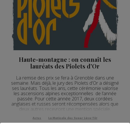
Actualités Régionales 08h06
3'15"
31.07.2026
Actualités Régionales 07h32
2'00"
31.07.2026
Actualités Régionales 07h04
3'19"
31.07.2026
Actualités Régionales 13h03
2'03"
30.07.2026
Actualités Régionales 12h02
2'03"
30.07.2026
Actualités Régionales 10h03
Haute-montagne : on connaît les
2'52"
30.07.2026
lauréats des Piolets d'Or
Actualités Régionales 09h32
2'09"
30.07.2026
La remise des prix se fera à Grenoble dans une
Actualités Régionales 09h06
2'56"
30.07.2026
semaine. Mais déjà, le jury des Piolets d'Or a désigné
ses lauréats. Tous les ans, cette cérémonie valorise
Actualités Régionales 08h34
2'12"
30.07.2026
les ascensions alpines exceptionnelles de l’année
passée. Pour cette année 2017, deux cordées
Actualités Régionales 08h05
anglaises et russes seront récompensées alors que
3'01"
30.07.2026
deux autres recevront une mention spéciale.
Actualités Régionales 07h38
Catherine Destivelle, la co-présidente des Piolet...
2'05"
30.07.2026
Actus
La Matinale des Super Lève-Tôt
Actualités Régionales 07h10
3'04"
30.07.2026