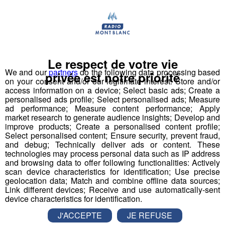
Actualités Régionales 09h03
2'56"
31.07.2026
Actualités Régionales 08h32
2'06"
31.07.2026
Actualités Régionales 08h06
3'15"
31.07.2026
Le respect de votre vie
Actualités Régionales 07h32
We and our
partners
do the following data processing based
2'00"
31.07.2026
privée est notre priorité
on your consent and/or our legitimate interest: Store and/or
Actualités Régionales 07h04
access information on a device; Select basic ads; Create a
3'19"
31.07.2026
personalised ads profile; Select personalised ads; Measure
ad performance; Measure content performance; Apply
Actualités Régionales 13h03
2'03"
30.07.2026
market research to generate audience insights; Develop and
improve products; Create a personalised content profile;
Actualités Régionales 12h02
2'03"
30.07.2026
Select personalised content; Ensure security, prevent fraud,
and debug; Technically deliver ads or content. These
Chamonix-Les Houches :
Actualités Régionales 10h03
2'52"
30.07.2026
technologies may process personal data such as IP address
l'enfouissement des lignes à haute
and browsing data to offer following functionalities: Actively
Actualités Régionales 09h32
2'09"
tension a commencé
30.07.2026
scan device characteristics for identification; Use precise
geolocation data; Match and combine offline data sources;
Actualités Régionales 09h06
Link different devices; Receive and use automatically-sent
2'56"
30.07.2026
L'enfouissement des lignes à haute tension de
device characteristics for identification.
Chamonix et des Houches a commencé. Entrepris
Actualités Régionales 08h34
2'12"
30.07.2026
pour des raisons esthétiques, le chantier va coûter
J'ACCEPTE
JE REFUSE
10 millions d'euros. Le risque de coupure de courant