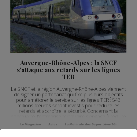
Actualités Régionales 12h03
2'24"
03.08.2026
Actualités Régionales 10h05
3'49"
03.08.2026
Actualités Régionales 09h32
2'15"
03.08.2026
Actualités Régionales 09h06
3'51"
03.08.2026
Actualités Régionales 08h33
2'44"
03.08.2026
Actualités Régionales 08h05
Auvergne-Rhône-Alpes : la SNCF
3'36"
03.08.2026
s'attaque aux retards sur les lignes
Actualités Régionales 07h33
2'34"
03.08.2026
TER
Actualités Régionales 07h05
4'03"
03.08.2026
La SNCF et la région Auvergne-Rhône-Alpes viennent
de signer un partenariat qui fixe plusieurs objectifs
Actualités Régionales 13h02
2'02"
31.07.2026
pour améliorer le service sur les lignes TER : 543
millions d'euros seront investis pour réduire les
Actualités Régionales 12h03
2'02"
31.07.2026
retards et accroître la sécurité. Concernant la
ponctualité, l'entreprise ferroviaire s'engage à réduire
Actualités Régionales 10h06
2'57"
31.07.2026
les retards de 40% et les suppressions de trains de
Le Magazine
Actus
La Matinale des Super Lève-Tôt
50% d'ici à 2020. Pour l'inciter à ...
Actualités Régionales 09h34
2'49"
31.07.2026