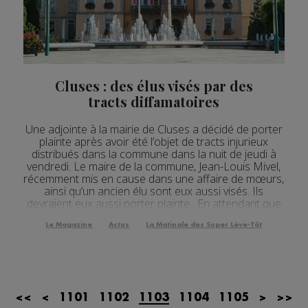
Actualités Régionales 08h32
2'12"
24.07.2026
Actualités Régionales 08h05
3'18"
24.07.2026
Actualités Régionales 07h32
2'07"
24.07.2026
Cluses : des élus visés par des
Actualités Régionales 07h03
tracts diffamatoires
3'04"
24.07.2026
Actualités Régionales 13h04
2'03"
23.07.2026
Une adjointe à la mairie de Cluses a décidé de porter
plainte après avoir été l’objet de tracts injurieux
Actualités Régionales 12h04
distribués dans la commune dans la nuit de jeudi à
2'03"
23.07.2026
vendredi. Le maire de la commune, Jean-Louis Mivel,
Actualités Régionales 10h04
récemment mis en cause dans une affaire de mœurs,
3'14"
23.07.2026
ainsi qu’un ancien élu sont eux aussi visés. Ils
devraient eux aussi porter plainte. En attendant que
Actualités Régionales 09h35
2'13"
23.07.2026
l’auteur de ces tracts soit retrou...
Le Magazine
Actus
La Matinale des Super Lève-Tôt
Actualités Régionales 09h06
3'09"
23.07.2026
Actualités Régionales 08h33
2'03"
23.07.2026
Actualités Régionales 08h05
3'08"
23.07.2026
<<
<
1101
1102
1103
1104
1105
>
>>