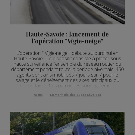
Actualités Régionales 08h04
2'34"
05.08.2026
Actualités Régionales 07h34
2'34"
05.08.2026
Actualités Régionales 07h03
2'53"
05.08.2026
Haute-Savoie : lancement de
l'opération "Vigie-neige"
Actualités Régionales 10h03
2'44"
04.08.2026
L’opération " Vigie-neige " débute aujourd'hui en
Actualités Régionales 09h34
2'36"
04.08.2026
Haute-Savoie . Le dispositif consiste à placer sous
haute surveillance l'ensemble du réseau routier du
Actualités Régionales 09h04
2'47"
04.08.2026
département pendant toute la période hivernale. 450
agents sont ainsi mobilisés 7 jours sur 7 pour le
Actualités Régionales 08h33
2'36"
04.08.2026
salage et le déneigement des axes principaux ou
secondaires. Ces patrouilles sont également
Actualités Régionales 08h04
3'02"
04.08.2026
chargées d'observer la formation de givre ou de ...
Actus
La Matinale des Super Lève-Tôt
Actualités Régionales 07h30
2'05"
04.08.2026
Actualités Régionales 07h07
3'06"
04.08.2026
Actualités Régionales 13h04
2'24"
03.08.2026