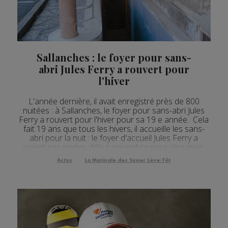
Actualités Régionales 08h04
2'34"
05.08.2026
Actualités Régionales 07h34
2'34"
05.08.2026
Actualités Régionales 07h03
2'53"
05.08.2026
Sallanches : le foyer pour sans-
abri Jules Ferry a rouvert pour
Actualités Régionales 10h03
2'44"
04.08.2026
l'hiver
Actualités Régionales 09h34
2'36"
04.08.2026
L'année dernière, il avait enregistré près de 800
Actualités Régionales 09h04
nuitées : à Sallanches, le foyer pour sans-abri Jules
2'47"
04.08.2026
Ferry a rouvert pour l'hiver pour sa 19 e année. Cela
fait 19 ans que tous les hivers, il accueille les sans-
Actualités Régionales 08h33
2'36"
04.08.2026
abri pour la nuit : le foyer d'accueil Jules Ferry a
ouvert ses portes début novembre pour cinq mois.
Actualités Régionales 08h04
3'02"
04.08.2026
Tous les soirs, les six places sont occupées par des
Actus
La Matinale des Super Lève-Tôt
hommes aux parcours très dif...
Actualités Régionales 07h30
2'05"
04.08.2026
Actualités Régionales 07h07
3'06"
04.08.2026
Actualités Régionales 13h04
2'24"
03.08.2026