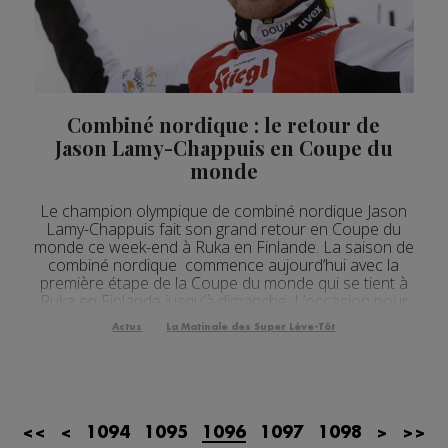
Actualités Régionales 08h32
2'12"
24.07.2026
Actualités Régionales 08h05
3'18"
24.07.2026
Actualités Régionales 07h32
2'07"
24.07.2026
Combiné nordique : le retour de
Actualités Régionales 07h03
Jason Lamy-Chappuis en Coupe du
3'04"
24.07.2026
monde
Actualités Régionales 13h04
2'03"
23.07.2026
Le champion olympique de combiné nordique Jason
Actualités Régionales 12h04
2'03"
23.07.2026
Lamy-Chappuis fait son grand retour en Coupe du
monde ce week-end à Ruka en Finlande. La saison de
Actualités Régionales 10h04
3'14"
23.07.2026
combiné nordique commence aujourd’hui avec la
première étape de la Coupe du monde qui se tient à
Actualités Régionales 09h35
Ruka en Finlande jusqu’à dimanche. L’occasion pour
2'13"
23.07.2026
Jason Lamy-Chappuis de faire son grand retour, deux
Actus
La Matinale des Super Lève-Tôt
Actualités Régionales 09h06
ans après avoir pris sa retraite. Le...
3'09"
23.07.2026
Actualités Régionales 08h33
2'03"
23.07.2026
Actualités Régionales 08h05
3'08"
23.07.2026
<<
<
1094
1095
1096
1097
1098
>
>>