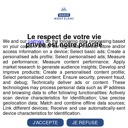
Actualités Régionales 09h03
2'56"
31.07.2026
Actualités Régionales 08h32
2'06"
31.07.2026
Actualités Régionales 08h06
3'15"
31.07.2026
Le respect de votre vie
Actualités Régionales 07h32
We and our
partners
do the following data processing based
2'00"
31.07.2026
privée est notre priorité
on your consent and/or our legitimate interest: Store and/or
Actualités Régionales 07h04
access information on a device; Select basic ads; Create a
3'19"
31.07.2026
personalised ads profile; Select personalised ads; Measure
ad performance; Measure content performance; Apply
Actualités Régionales 13h03
2'03"
30.07.2026
market research to generate audience insights; Develop and
improve products; Create a personalised content profile;
Actualités Régionales 12h02
2'03"
30.07.2026
Select personalised content; Ensure security, prevent fraud,
and debug; Technically deliver ads or content. These
Haute-Savoie : deux nouveaux cas
Actualités Régionales 10h03
2'52"
30.07.2026
technologies may process personal data such as IP address
de fièvre catarrhale détectés dans
and browsing data to offer following functionalities: Actively
Actualités Régionales 09h32
2'09"
le Chablais
30.07.2026
scan device characteristics for identification; Use precise
geolocation data; Match and combine offline data sources;
Actualités Régionales 09h06
Link different devices; Receive and use automatically-sent
2'56"
30.07.2026
Deux nouveaux cas de fièvre catarrhale ont été
device characteristics for identification.
détectés en Haute-Savoie en fin de semaine dernière
Actualités Régionales 08h34
2'12"
30.07.2026
: l’un à Bogève, l’autre à Lucinges, deux communes
J'ACCEPTE
JE REFUSE
situées dans le périmètre interdit délimité par les