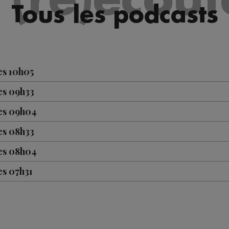
Tous les podcasts
es 10h05
es 09h33
les 09h04
es 08h33
les 08h04
es 07h31
les 07h04
es 10h04