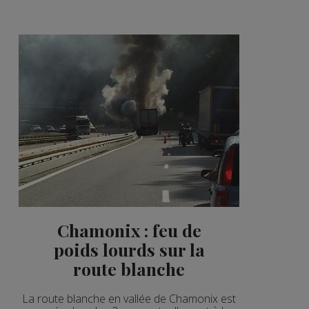
2'02"
2'57"
2'49"
2'56"
2'06"
3'15"
2'00"
3'19"
2'03"
Chamonix : feu de
poids lourds sur la
2'03"
route blanche
2'52"
La route blanche en vallée de Chamonix est
2'09"