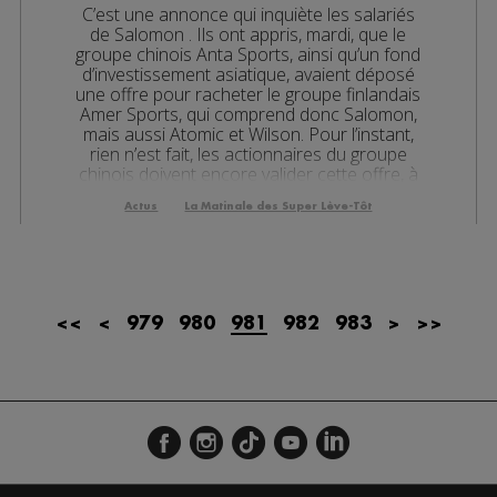
C’est une annonce qui inquiète les salariés
les 09h06
de Salomon . Ils ont appris, mardi, que le
groupe chinois Anta Sports, ainsi qu’un fond
es 08h34
d’investissement asiatique, avaient déposé
une offre pour racheter le groupe finlandais
es 08h05
Amer Sports, qui comprend donc Salomon,
mais aussi Atomic et Wilson. Pour l’instant,
rien n’est fait, les actionnaires du groupe
es 07h38
chinois doivent encore valider cette offre, à
4,...
es 07h10
Actus
La Matinale des Super Lève-Tôt
es 13h03
es 12h03
<<
<
979
980
981
982
983
>
>>
es 10h05
es 09h33
les 09h04
es 08h34