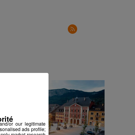
2'30"
2'50"
2'31"
2'34"
2'34"
2'53"
2'44"
2'36"
2'47"
2'36"
rité
3'02"
nd/or our legitimate
sonalised ads profile;
2'05"
pply market research