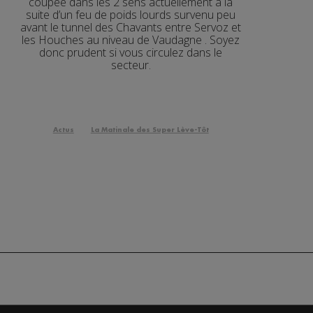
coupée dans les 2 sens actuellement à la
suite d’un feu de poids lourds survenu peu
2'56"
avant le tunnel des Chavants entre Servoz et
les Houches au niveau de Vaudagne . Soyez
2'12"
donc prudent si vous circulez dans le
secteur.
3'01"
2'05"
3'04"
Actus
La Matinale des Super Lève-Tôt
2'02"
2'02"
2'45"
2'19"
3'05"
2'24"