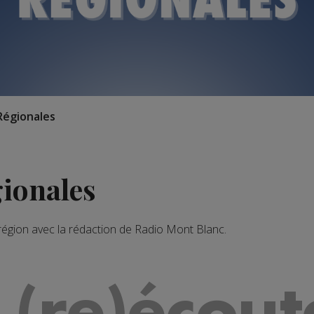
Régionales
gionales
 région avec la rédaction de Radio Mont Blanc.
 (re)écout