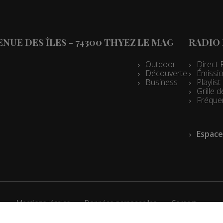
les 08h04
es 07h33
VENUE DES ÎLES - 74300 THYEZ
LE MAG
RADIO
les 07h04
es 13h02
Outdoor
Direct 
Découverte
Émissio
es 12h02
Business
Playlis
Grille
es 09h33
Fréque
les 09h04
Espace
es 08h32
les 08h04
es 07h32
les 07h04
Mentions légales
Données personnelles
Contact
es 13h02