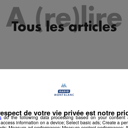
es 09h33
A (re)lire
les 09h04
es 08h34
Tous les articles
les 08h04
es 07h34
es 07h03
es 10h03
es 09h34
les 09h04
es 08h33
respect de votre vie privée est notre prio
les 08h04
s
do the following data processing based on your consent a
r access information on a device; Select basic ads; Create a per
es 07h30
 ads; Measure ad performance; Measure content performance; A