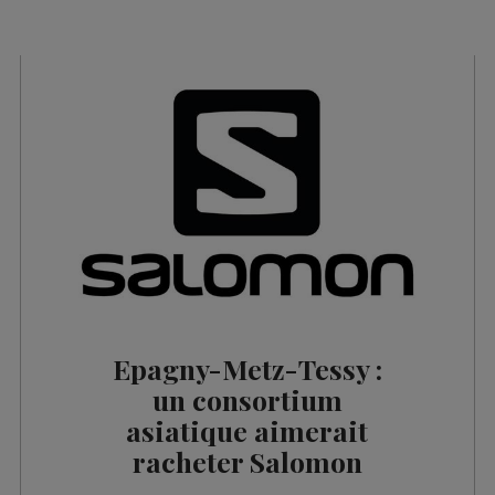
es 12h03
es 10h06
es 09h34
es 09h03
es 08h32
les 08h06
es 07h32
les 07h04
es 13h03
Epagny-Metz-Tessy :
es 12h02
un consortium
asiatique aimerait
es 10h03
racheter Salomon
es 09h32