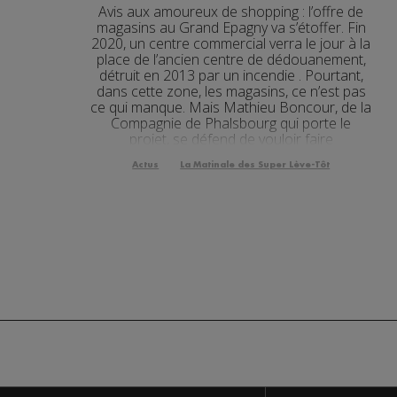
Avis aux amoureux de shopping : l’offre de
Actualités Régiona
30.07.2026
magasins au Grand Epagny va s’étoffer. Fin
2020, un centre commercial verra le jour à la
Actualités Régional
place de l’ancien centre de dédouanement,
30.07.2026
détruit en 2013 par un incendie . Pourtant,
Actualités Régional
dans cette zone, les magasins, ce n’est pas
30.07.2026
ce qui manque. Mais Mathieu Boncour, de la
Compagnie de Phalsbourg qui porte le
Actualités Régional
30.07.2026
projet, se défend de vouloir faire
concurrence aux n...
Actualités Régional
30.07.2026
Actus
La Matinale des Super Lève-Tôt
Actualités Régional
29.07.2026
Actualités Régional
29.07.2026
Actualités Régional
29.07.2026
Actualités Régional
29.07.2026
Actualités Régiona
29.07.2026
Actualités Régional
29.07.2026