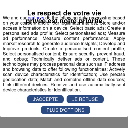
Actualités Régionales 10h03
2'52"
30.07.2026
Le respect de votre vie
We and our
partners
do the following data processing based
Actualités Régionales 09h32
privée est notre priorité
2'09"
30.07.2026
on your consent and/or our legitimate interest: Store and/or
access information on a device; Select basic ads; Create a
Actualités Régionales 09h06
2'56"
30.07.2026
personalised ads profile; Select personalised ads; Measure
ad performance; Measure content performance; Apply
Actualités Régionales 08h34
2'12"
30.07.2026
market research to generate audience insights; Develop and
improve products; Create a personalised content profile;
Actualités Régionales 08h05
3'01"
30.07.2026
Select personalised content; Ensure security, prevent fraud,
Vallée de l'Arve : les véhicules les
and debug; Technically deliver ads or content. These
Actualités Régionales 07h38
plus polluants bientôt interdits de
2'05"
technologies may process personal data such as IP address
30.07.2026
and browsing data to offer following functionalities: Actively
circulation ?
Actualités Régionales 07h10
scan device characteristics for identification; Use precise
3'04"
30.07.2026
geolocation data; Match and combine offline data sources;
Interdire les véhicules trop polluants de rouler : cette
Link different devices; Receive and use automatically-sent
Actualités Régionales 13h03
2'02"
29.07.2026
mesure est courante dans les grandes villes. Et bien
device characteristics for identification.
elle pourrait bien débarquer dans la vallée de l’Arve.
Actualités Régionales 12h03
C’est ce qu’a fait savoir le préfet de Haute-Savoie,
2'02"
29.07.2026
J'ACCEPTE
JE REFUSE
hier. Il a prévu de se concerter avec les élus de la
Actualités Régionales 10h05
vallée pour réfléchir aux modalités que pourrait
2'45"
29.07.2026
PLUS D'OPTIONS
prendre cette mesure, qui entrerait en vigueur l’année
Économie
Environnement
prochaine, dans le cadre du Plan de Protection de
Actualités Régionales 09h33
2'19"
29.07.2026
l'Atmosphère.