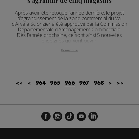
s'agrandir de cinq magasins
Actualités Régionales 09h35
2'13"
23.07.2026
Après avoir été retoqué l’année dernière, le projet
d’agrandissement de la zone commercial du Val
Actualités Régionales 09h06
3'09"
23.07.2026
d’Arve à Scionzier a été approuvé par la Commission
Départementale d’Aménagement Commerciale.
Actualités Régionales 08h33
2'03"
23.07.2026
Dès l’année prochaine, ce sont ainsi 5 nouvelles
enseignes qui vont ouvrir.
Actualités Régionales 08h05
3'08"
23.07.2026
Économie
Actualités Régionales 07h39
2'05"
23.07.2026
Actualités Régionales 07h11
3'04"
23.07.2026
Actualités Régionales 13h02
2'02"
22.07.2026
<<
<
964
965
966
967
968
>
>>
Actualités Régionales 12h03
2'03"
22.07.2026
Actualités Régionales 10h07
3'26"
22.07.2026
Actualités Régionales 09h34
2'21"
22.07.2026
Actualités Régionales 09h04
3'03"
22.07.2026