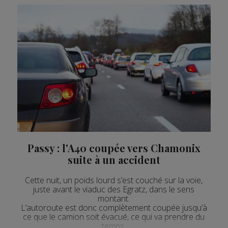
Actualités Régionales 09h04
3'05"
29.07.2026
Actualités Régionales 08h34
2'24"
29.07.2026
Actualités Régionales 08h04
3'06"
29.07.2026
Actualités Régionales 07h33
2'06"
29.07.2026
Actualités Régionales 07h04
3'04"
29.07.2026
Actualités Régionales 13h02
2'02"
28.07.2026
Actualités Régionales 12h02
2'02"
28.07.2026
Actualités Régionales 09h33
2'17"
28.07.2026
Passy : l'A40 coupée vers Chamonix
suite à un accident
Actualités Régionales 09h04
3'08"
28.07.2026
Cette nuit, un poids lourd s’est couché sur la voie,
Actualités Régionales 08h32
2'12"
28.07.2026
juste avant le viaduc des Egratz, dans le sens
montant.
Actualités Régionales 08h04
3'20"
28.07.2026
L’autoroute est donc complètement coupée jusqu’à
ce que le camion soit évacué, ce qui va prendre du
Actualités Régionales 07h32
2'05"
28.07.2026
temps.