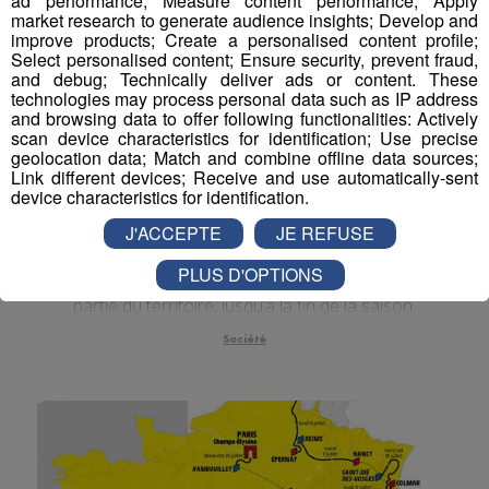
ad performance; Measure content performance; Apply
market research to generate audience insights; Develop and
Actualités Régionales 10h03
2'52"
30.07.2026
improve products; Create a personalised content profile;
Select personalised content; Ensure security, prevent fraud,
Actualités Régionales 09h32
2'09"
30.07.2026
and debug; Technically deliver ads or content. These
technologies may process personal data such as IP address
Actualités Régionales 09h06
2'56"
30.07.2026
and browsing data to offer following functionalities: Actively
scan device characteristics for identification; Use precise
Actualités Régionales 08h34
geolocation data; Match and combine offline data sources;
2'12"
30.07.2026
Link different devices; Receive and use automatically-sent
Montriond : la chasse
Actualités Régionales 08h05
device characteristics for identification.
3'01"
30.07.2026
partiellement interdite jusqu'à la
J'ACCEPTE
JE REFUSE
Actualités Régionales 07h38
fin de la saison
2'05"
30.07.2026
PLUS D'OPTIONS
Actualités Régionales 07h10
3'04"
A Montriond, la chasse va rester interdite sur une
30.07.2026
partie du territoire, jusqu’à la fin de la saison.
Actualités Régionales 13h03
2'02"
29.07.2026
Société
Actualités Régionales 12h03
2'02"
29.07.2026
Actualités Régionales 10h05
2'45"
29.07.2026
Actualités Régionales 09h33
2'19"
29.07.2026