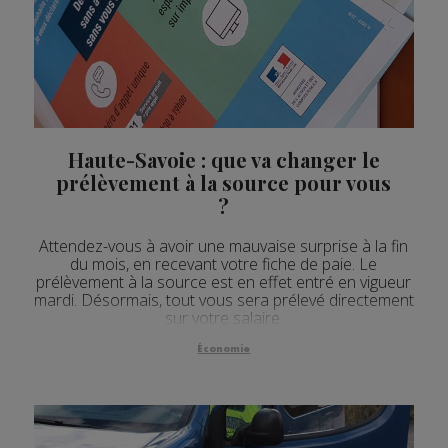
Actualités Régionales 09h04
3'05"
29.07.2026
Actualités Régionales 08h34
2'24"
29.07.2026
Actualités Régionales 08h04
3'06"
29.07.2026
Actualités Régionales 07h33
2'06"
29.07.2026
Haute-Savoie : que va changer le
Actualités Régionales 07h04
3'04"
29.07.2026
prélèvement à la source pour vous
Actualités Régionales 13h02
?
2'02"
28.07.2026
Actualités Régionales 12h02
2'02"
28.07.2026
Attendez-vous à avoir une mauvaise surprise à la fin
du mois, en recevant votre fiche de paie. Le
Actualités Régionales 09h33
2'17"
prélèvement à la source est en effet entré en vigueur
28.07.2026
mardi. Désormais, tout vous sera prélevé directement
Actualités Régionales 09h04
sur votre salaire.
3'08"
28.07.2026
Actualités Régionales 08h32
Économie
2'12"
28.07.2026
Actualités Régionales 08h04
3'20"
28.07.2026
Actualités Régionales 07h32
2'05"
28.07.2026