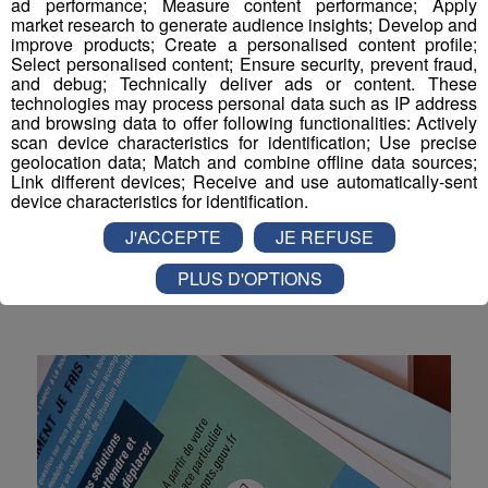
ad performance; Measure content performance; Apply
market research to generate audience insights; Develop and
Actualités Régionales 10h03
2'52"
30.07.2026
improve products; Create a personalised content profile;
Select personalised content; Ensure security, prevent fraud,
Actualités Régionales 09h32
2'09"
30.07.2026
and debug; Technically deliver ads or content. These
technologies may process personal data such as IP address
Actualités Régionales 09h06
2'56"
30.07.2026
and browsing data to offer following functionalities: Actively
scan device characteristics for identification; Use precise
Actualités Régionales 08h34
2'12"
30.07.2026
geolocation data; Match and combine offline data sources;
UTMB : les inscriptions pour
Link different devices; Receive and use automatically-sent
l'édition 2019 sont terminées
Actualités Régionales 08h05
3'01"
device characteristics for identification.
30.07.2026
J'ACCEPTE
JE REFUSE
Actualités Régionales 07h38
Il est désormais trop tard pour s’inscrire au prochain
2'05"
30.07.2026
UTMB.
PLUS D'OPTIONS
Actualités Régionales 07h10
3'04"
30.07.2026
Sport
Actualités Régionales 13h03
2'02"
29.07.2026
Actualités Régionales 12h03
2'02"
29.07.2026
Actualités Régionales 10h05
2'45"
29.07.2026
Actualités Régionales 09h33
2'19"
29.07.2026