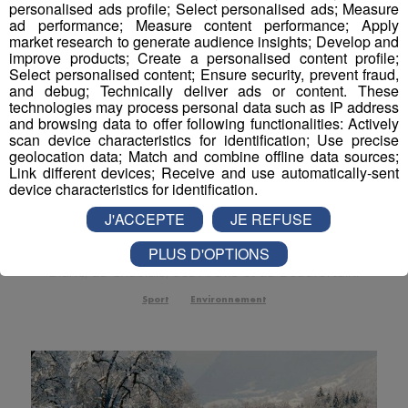
personalised ads profile; Select personalised ads; Measure
Actualités Régionales 13h03
ad performance; Measure content performance; Apply
2'02"
29.07.2026
market research to generate audience insights; Develop and
Actualités Régionales 12h03
improve products; Create a personalised content profile;
2'02"
29.07.2026
Select personalised content; Ensure security, prevent fraud,
and debug; Technically deliver ads or content. These
Actualités Régionales 10h05
2'45"
29.07.2026
technologies may process personal data such as IP address
and browsing data to offer following functionalities: Actively
Actualités Régionales 09h33
2'19"
29.07.2026
scan device characteristics for identification; Use precise
geolocation data; Match and combine offline data sources;
Actualités Régionales 09h04
3'05"
29.07.2026
Link different devices; Receive and use automatically-sent
Pays de Savoie : risque d'avalanche
device characteristics for identification.
très élevé dans la plupart des
Actualités Régionales 08h34
2'24"
29.07.2026
massifs
J'ACCEPTE
JE REFUSE
Actualités Régionales 08h04
3'06"
29.07.2026
PLUS D'OPTIONS
Le risque est de 4 sur 5 dans les massifs du Mont-
Actualités Régionales 07h33
Blanc, du Chablais, des Aravis et du Beaufortain.
2'06"
29.07.2026
Actualités Régionales 07h04
Sport
Environnement
3'04"
29.07.2026
Actualités Régionales 13h02
2'02"
28.07.2026
Actualités Régionales 12h02
2'02"
28.07.2026