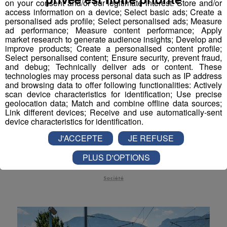
on your consent and/or our legitimate interest: Store and/or
Actualités Régionales 09h03
access information on a device; Select basic ads; Create a
2'56"
31.07.2026
personalised ads profile; Select personalised ads; Measure
ad performance; Measure content performance; Apply
Actualités Régionales 08h32
2'06"
31.07.2026
market research to generate audience insights; Develop and
improve products; Create a personalised content profile;
Actualités Régionales 08h06
3'15"
31.07.2026
Select personalised content; Ensure security, prevent fraud,
and debug; Technically deliver ads or content. These
Actualités Régionales 07h32
2'00"
31.07.2026
technologies may process personal data such as IP address
and browsing data to offer following functionalities: Actively
Entremont-le-Vieux : la commune
Actualités Régionales 07h04
3'19"
31.07.2026
scan device characteristics for identification; Use precise
rend hommage au pompier tué
geolocation data; Match and combine offline data sources;
Actualités Régionales 13h03
Link different devices; Receive and use automatically-sent
2'03"
30.07.2026
samedi à Paris
device characteristics for identification.
Actualités Régionales 12h02
2'03"
30.07.2026
Une semaine après la mort de deux pompiers dans
J'ACCEPTE
JE REFUSE
l'explosion d'une boulangerie à Paris, la commune
Actualités Régionales 10h03
2'52"
30.07.2026
d'Entremont-le-Vieux s'apprête à rendre hommage à
PLUS D'OPTIONS
l'un d'eux.
Actualités Régionales 09h32
2'09"
30.07.2026
Société
Actualités Régionales 09h06
2'56"
30.07.2026
Actualités Régionales 08h34
2'12"
30.07.2026