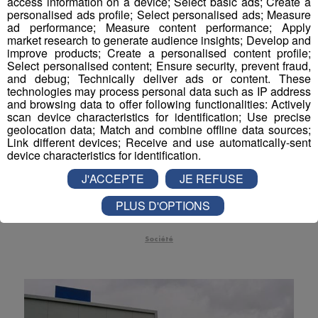
access information on a device; Select basic ads; Create a
personalised ads profile; Select personalised ads; Measure
Actualités Régionales 09h06
2'56"
30.07.2026
ad performance; Measure content performance; Apply
market research to generate audience insights; Develop and
Actualités Régionales 08h34
2'12"
30.07.2026
improve products; Create a personalised content profile;
Select personalised content; Ensure security, prevent fraud,
Actualités Régionales 08h05
3'01"
30.07.2026
and debug; Technically deliver ads or content. These
technologies may process personal data such as IP address
Actualités Régionales 07h38
2'05"
30.07.2026
and browsing data to offer following functionalities: Actively
scan device characteristics for identification; Use precise
Actualités Régionales 07h10
geolocation data; Match and combine offline data sources;
3'04"
30.07.2026
Link different devices; Receive and use automatically-sent
Flumet/Megève : toujours pas de
Actualités Régionales 13h03
device characteristics for identification.
2'02"
29.07.2026
réouverture de route
J'ACCEPTE
JE REFUSE
Actualités Régionales 12h03
2'02"
29.07.2026
Cette portion de la départementale 1212 est fermée
depuis samedi matin à la suite d'un éboulement
PLUS D'OPTIONS
Actualités Régionales 10h05
2'45"
29.07.2026
consécutif aux fortes pluies.
Actualités Régionales 09h33
2'19"
29.07.2026
Société
Actualités Régionales 09h04
3'05"
29.07.2026
Actualités Régionales 08h34
2'24"
29.07.2026