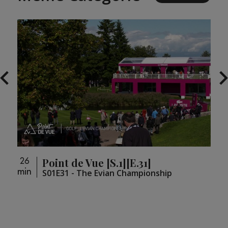
Point de Vue [S.1][E.31]
26
26
min
min
loupé
S01E31 - The Evian Championship