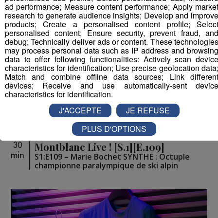
ad performance; Measure content performance; Apply marke
research to generate audience insights; Develop and improv
products; Create a personalised content profile; Selec
personalised content; Ensure security, prevent fraud, an
debug; Technically deliver ads or content. These technologie
may process personal data such as IP address and browsin
data to offer following functionalities: Actively scan devic
characteristics for identification; Use precise geolocation data
Match and combine offline data sources; Link differen
devices; Receive and use automatically-sent devic
characteristics for identification.
J'ACCEPTE
JE REFUSE
PLUS D'OPTIONS
Montblanc Live ! [S.1][E.109]
30
min
S1:E109 – Marie Bochet SYNTHE : Octuple
championne paralympique de ski alpin