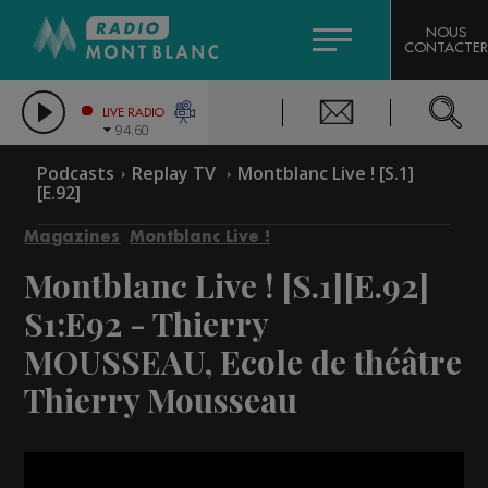
HOROSCOPE
CITIZEN MACHINERY
NOUS
CONTACTER
COMPAGNIE DU MONT-BLANC
LES CHRONIQUES DE L'EXPERT
GRAND MASSIF DOMAINES SKIABLES
LIVE RADIO
94.60
BORINI
Podcasts
Replay TV
Montblanc Live ! [S.1]
[E.92]
BIGARD
Magazines
Montblanc Live !
Montblanc Live ! [S.1][E.92]
S1:E92 - Thierry
MOUSSEAU, Ecole de théâtre
Thierry Mousseau
Video
Player