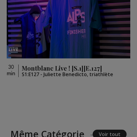
Montblanc Live ! [S.1][E.127]
30
min
S1:E127 - Juliette Benedicto, triathlète
Même Catégorie
Voir tout