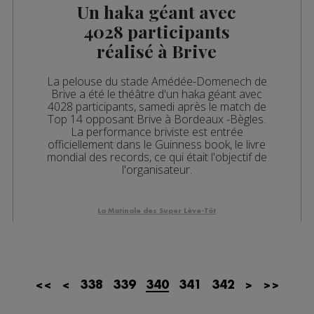
Un haka géant avec
4028 participants
réalisé à Brive
La pelouse du stade Amédée-Domenech de
Brive a été le théâtre d'un haka géant avec
4028 participants, samedi après le match de
Top 14 opposant Brive à Bordeaux -Bègles.
La performance briviste est entrée
officiellement dans le Guinness book, le livre
mondial des records, ce qui était l'objectif de
l'organisateur.
La Matinale des Super Lève-Tôt
<<
<
338
339
340
341
342
>
>>