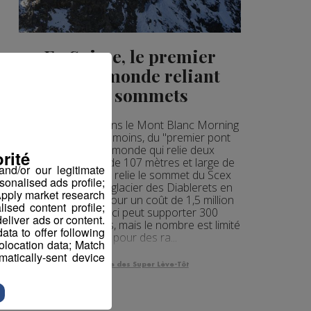
En Suisse, le premier
pont au monde reliant
deux sommets
C'était ce matin dans le Mont Blanc Morning
Il s'agit, ni plus ni moins, du "premier pont
suspendu au monde qui relie deux
rité
sommets". Long de 107 mètres et large de
nd/or our legitimate
80 centimètres, il relie le sommet du Scex
sonalised ads profile;
Rouge à celui du glacier des Diablerets en
pply market research
Suisse. Le pont pour un coût de 1,5 million
sed content profile;
d'euros. Celui-ci peut supporter 300
eliver ads or content.
personnes à la fois, mais le nombre est limité
ta to offer following
à 150 pour des ra...
eolocation data; Match
atically-sent device
La Matinale des Super Lève-Tôt