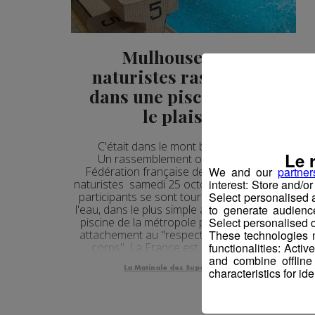
Mulhouse : 230
naturistes rassemblés
dans une piscine "pour
le plaisir"
C'était dans le mont blanc morning
Le 
Un rassemblement organisé par la
Fédération française de naturisme. 230
We and our
partner
naturistes samedi 25 octobre. Quelque 180
interest: Store and/o
participants se sont tour à tour jetés dans
Select personalised
l'eau, dans le plus simple appareil, dans une
to generate audienc
piscine de la métropole pour affirmer leur
Select personalised c
attachement au "respect des autres et du
These technologies m
corps". La France est arrivée 2ème !!!
functionalities: Acti
and combine offline
La Matinale des Super Lève-Tôt
characteristics for ide