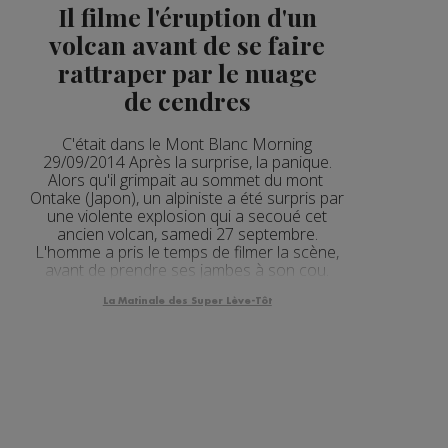
Il filme l'éruption d'un
volcan avant de se faire
rattraper par le nuage
de cendres
C'était dans le Mont Blanc Morning
29/09/2014 Après la surprise, la panique.
Alors qu'il grimpait au sommet du mont
Ontake (Japon), un alpiniste a été surpris par
une violente explosion qui a secoué cet
ancien volcan, samedi 27 septembre.
L'homme a pris le temps de filmer la scène,
avant de prendre ses jambes à son cou.
La Matinale des Super Lève-Tôt