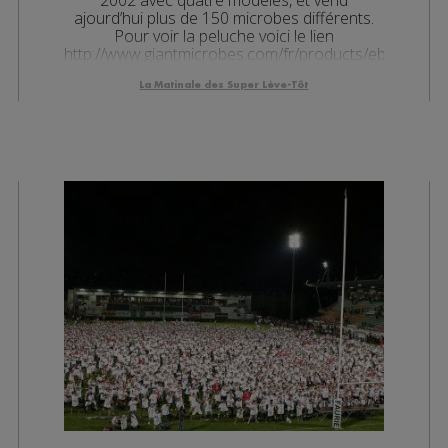
ajourd’hui plus de 150 microbes différents.
Pour voir la peluche voici le lien
http://www.giantmicrobes.com/fr/products/ebola.html
La Matinale des Super Lève-Tôt