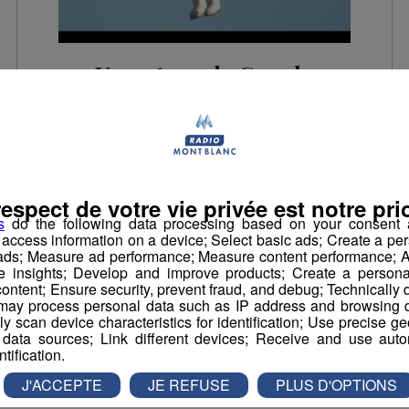
Un patron de Google
bat le record d'altitude
en ballon de
Baumgartner
C'était dans le Mont Blanc Morning Un haut
respect de votre vie privée est notre prio
responsable de Google a battu vendredi le
record d'altitude en ballon détenu depuis
s
do the following data processing based on your consent a
2012 par Felix Baumgartner mais a raté de
r access information on a device; Select basic ads; Create a per
peu celui de la vitesse atteinte en chute en
 ads; Measure ad performance; Measure content performance; A
libre. Un projet qui avait été conçu dans le
e insights; Develop and improve products; Create a personali
plus grand secret. Regardez la vidéo
ontent; Ensure security, prevent fraud, and debug; Technically d
ay process personal data such as IP address and browsing da
vely scan device characteristics for identification; Use precise g
 data sources; Link different devices; Receive and use autom
La Matinale des Super Lève-Tôt
ntification.
J'ACCEPTE
JE REFUSE
PLUS D'OPTIONS