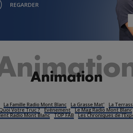
REGARDER
Animatio
Animation
La Famille Radio Mont Blanc
La Grasse Mat'
La Terrass
Quoi Votre Truc ?
Événement
Le Mag Radio Mont Blanc
lent Radio Mont Blanc
TOP FAB
Les Chroniques de l'Exp