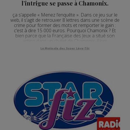
l’intrigue se passe à Chamonix.
ça s’appelle « Menez l’enquête ». Dans ce jeu sur le
web, il s’agit de retrouver 8 lettres dans une scène de
crime pour former des mots et remporter le gain :
c’est à dire 15 000 euros. Pourquoi Chamonix ? Et
bien parce que la Française des Jeux a situé son
action dans un chalet de Chamonix. Alors
évidemment, c’est virtuel, c’est surtout du marketing.
La Matinale des Super Lève-Tôt
Mais après Las Végas, là c’est l’ambia...