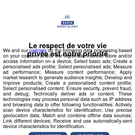
Ouvrier/ Ouvrière du paysagiste
LOCALISATION : Combloux TYPE DE CONTRAT :
CDD (8 mois) NBR HEURES HEBDOMADAIRES : 35
Le respect de votre vie
heures, horaires normaux EXPERIENCE : débutant
accepté DESCRIPTIF DU POSTE : L’entretien des
We and our
partners
do the following data processing based
privée est notre priorité
espaces verts mais aussi la création paysagère.
on your consent and/or our legitimate interest: Store and/or
L’entreprise dispose de matériels récents (pelles,
access information on a device; Select basic ads; Create a
chargeuse, poids lourds…) NUMERO OFFRE POLE
personalised ads profile; Select personalised ads; Measure
EMPLOI : 038GWRP SECTEUR D’ACTIVITE...
ad performance; Measure content performance; Apply
market research to generate audience insights; Develop and
improve products; Create a personalised content profile;
Offres d'Emploi
Select personalised content; Ensure security, prevent fraud,
and debug; Technically deliver ads or content. These
technologies may process personal data such as IP address
and browsing data to offer following functionalities: Actively
scan device characteristics for identification; Use precise
geolocation data; Match and combine offline data sources;
Link different devices; Receive and use automatically-sent
device characteristics for identification.