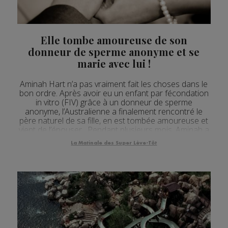
Elle tombe amoureuse de son
donneur de sperme anonyme et se
marie avec lui !
Aminah Hart n’a pas vraiment fait les choses dans le
bon ordre. Après avoir eu un enfant par fécondation
in vitro (FIV) grâce à un donneur de sperme
anonyme, l’Australienne a finalement rencontré le
père naturel de sa fille, en est tombée amoureuse et
vient de l’épouser. Pendant plusieurs mois, Aminah a
ainsi échangé plusieurs mails et photos avec le père
La Matinale des Super Lève-Tôt
biologique de sa fille : Scott Anderso...