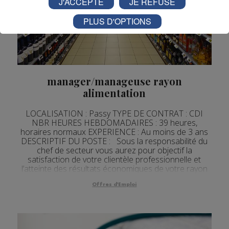
J'ACCEPTE
JE REFUSE
PLUS D'OPTIONS
manager/manageuse rayon
alimentation
LOCALISATION : Passy TYPE DE CONTRAT : CDI
NBR HEURES HEBDOMADAIRES : 39 heures,
horaires normaux EXPERIENCE : Au moins de 3 ans
DESCRIPTIF DU POSTE : Sous la responsabilité du
chef de secteur vous aurez pour objectif la
satisfaction de votre clientèle professionnelle et
l’atteinte des résultats économiques de votre rayon
Marée. Vos missions : développer et fidéliser votre
cli...
Offres d'Emploi