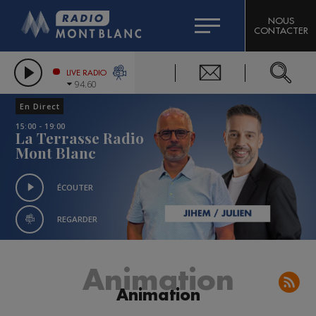
HOROSCOPE
CITIZEN MACHINERY
NOUS
CONTACTER
COMPAGNIE DU MONT-BLANC
LES CHRONIQUES DE L'EXPERT
GRAND MASSIF DOMAINES SKIABLES
LIVE RADIO
94.60
BORINI
En Direct
BIGARD
15:00 - 19:00
La Terrasse Radio
Mont Blanc
ÉCOUTER
REGARDER
Animation
Animation