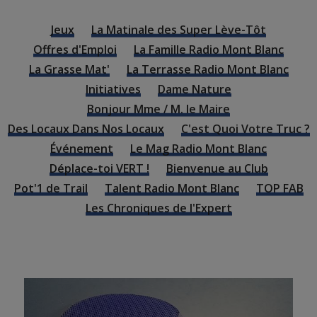
Jeux
La Matinale des Super Lève-Tôt
Offres d'Emploi
La Famille Radio Mont Blanc
La Grasse Mat'
La Terrasse Radio Mont Blanc
Initiatives
Dame Nature
Bonjour Mme / M. le Maire
Des Locaux Dans Nos Locaux
C'est Quoi Votre Truc ?
Événement
Le Mag Radio Mont Blanc
Déplace-toi VERT !
Bienvenue au Club
Pot'1 de Trail
Talent Radio Mont Blanc
TOP FAB
Les Chroniques de l'Expert