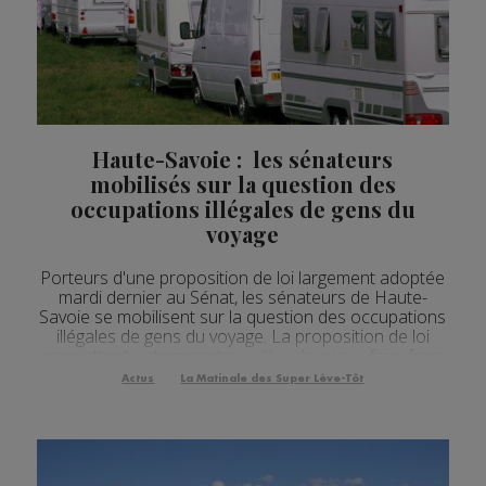
Haute-Savoie : les sénateurs
mobilisés sur la question des
occupations illégales de gens du
voyage
Porteurs d'une proposition de loi largement adoptée
mardi dernier au Sénat, les sénateurs de Haute-
Savoie se mobilisent sur la question des occupations
illégales de gens du voyage. La proposition de loi
permettant notamment aux élus de mieux faire face
aux situations en cas d’ occupation illégale de gens
Actus
La Matinale des Super Lève-Tôt
du voyage a été adoptée par le Sénat mardi dernier.
Ce texte, porté par les trois sénat...