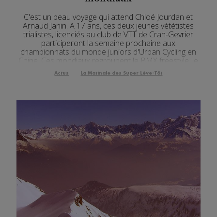
C'est un beau voyage qui attend Chloé Jourdan et
Arnaud Janin. A 17 ans, ces deux jeunes vététistes
trialistes, licenciés au club de VTT de Cran-Gevrier
participeront la semaine prochaine aux
championnats du monde juniors d'Urban Cycling en
Chine. Ces mondiaux regroupent le BMX freestyle, le
Mountain Bike et le Trial. Chloé et Arnaud tenteront
Actus
La Matinale des Super Lève-Tôt
de briller dans leur discipline.