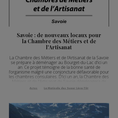
Savoie : de nouveaux locaux pour
la Chambre des Métiers et de
l'Artisanat
La Chambre des Métiers et de l’Artisanat de la Savoie
se prépare à déménager au Bourget-du-Lac d'ici un
an. Ce projet témoigne de la bonne santé de
l’organisme malgré une conjoncture défavorable pour
les chambres consulaires. D'ici un an, la Chambre des
Métiers et de l'Artisanat de Savoie déménagera de
Chambéry au Bourget-du-Lac . Ce matin a été posée
Actus
La Matinale des Super Lève-Tôt
la première pierre du futur bâtiment au cœ...