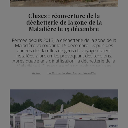
Cluses : réouverture de la
déchetterie de la zone de la
Maladière le 15 décembre
Fermée depuis 2013, la déchetterie de la zone de la
Maladière va rouvrir le 15 décembre. Depuis des
années des familles de gens du voyage étaient
installées à proximité, provoquant des tensions.
Après quatre ans d’inutilisation, la déchetterie de la
Maladière à Cluses va enfin pouvoir rouvrir ses
portes. Au fil des ans la proximité de familles de
Actus
La Matinale des Super Lève-Tôt
voyageurs aura en effet entraîné de viv...