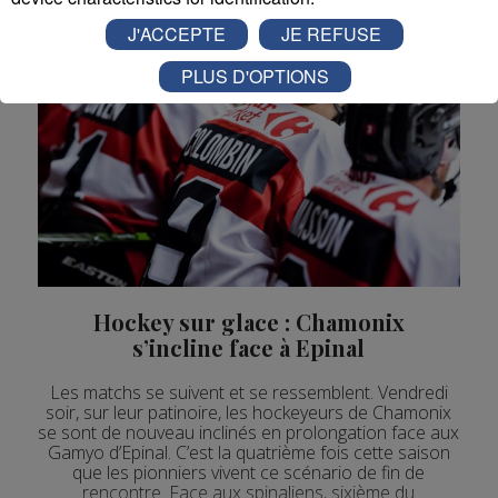
J'ACCEPTE
JE REFUSE
PLUS D'OPTIONS
Hockey sur glace : Chamonix
s’incline face à Epinal
Les matchs se suivent et se ressemblent. Vendredi
soir, sur leur patinoire, les hockeyeurs de Chamonix
se sont de nouveau inclinés en prolongation face aux
Gamyo d’Epinal. C’est la quatrième fois cette saison
que les pionniers vivent ce scénario de fin de
rencontre. Face aux spinaliens, sixième du