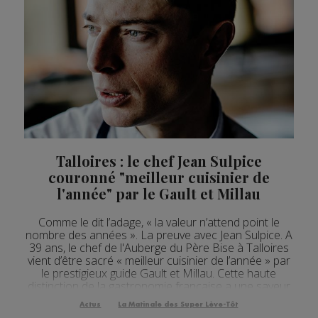
Talloires : le chef Jean Sulpice
couronné "meilleur cuisinier de
l'année" par le Gault et Millau
Comme le dit l’adage, « la valeur n’attend point le
nombre des années ». La preuve avec Jean Sulpice. A
39 ans, le chef de l'Auberge du Père Bise à Talloires
vient d’être sacré « meilleur cuisinier de l’année » par
le prestigieux guide Gault et Millau. Cette haute
distinction de la gastronomie française a une saveur
particulière pour Jean Sulpice, un an après son
Actus
La Matinale des Super Lève-Tôt
installation sur les rives du la...