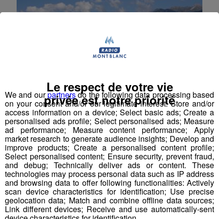
Le respect de votre vie
We and our
partners
do the following data processing based
privée est notre priorité
on your consent and/or our legitimate interest: Store and/or
access information on a device; Select basic ads; Create a
Albertville : un nouveau maire
personalised ads profile; Select personalised ads; Measure
ad performance; Measure content performance; Apply
Frédéric Burnier-Framboret devrait être élu
market research to generate audience insights; Develop and
aujourd’hui en conseil municipal nouveau maire
improve products; Create a personalised content profile;
d’Albertville . Sa prédécesseur, Marthine Berthet, a en
Select personalised content; Ensure security, prevent fraud,
effet dû démissionner de ses fonctions pour cause
and debug; Technically deliver ads or content. These
de cumul après avoir été élue sénatrice, en
technologies may process personal data such as IP address
septembre dernier.
and browsing data to offer following functionalities: Actively
scan device characteristics for identification; Use precise
Actus
La Matinale des Super Lève-Tôt
geolocation data; Match and combine offline data sources;
Link different devices; Receive and use automatically-sent
device characteristics for identification.