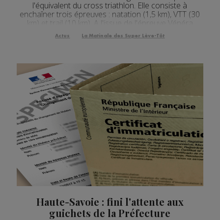
l'équivalent du cross triathlon. Elle consiste à
enchaîner trois épreuves : natation (1,5 km), VTT (30
km) et trail (10 km). A l'issue de l'épreuve Vénéra
Eisenbarth s'est donc imposée chez les 30-34 ans.
Actus
La Matinale des Super Lève-Tôt
Cette ostéopathe installée à Annemasse rece...
Haute-Savoie : fini l'attente aux
guichets de la Préfecture