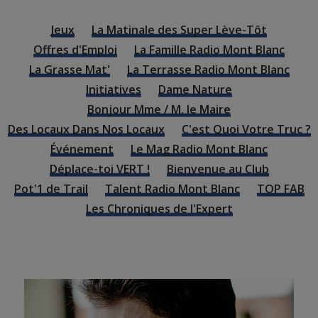
Jeux
La Matinale des Super Lève-Tôt
Offres d'Emploi
La Famille Radio Mont Blanc
La Grasse Mat'
La Terrasse Radio Mont Blanc
Initiatives
Dame Nature
Bonjour Mme / M. le Maire
Des Locaux Dans Nos Locaux
C'est Quoi Votre Truc ?
Événement
Le Mag Radio Mont Blanc
Déplace-toi VERT !
Bienvenue au Club
Pot'1 de Trail
Talent Radio Mont Blanc
TOP FAB
Les Chroniques de l'Expert