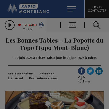
HOROSCOPE
CITIZEN MACHINERY
NOUS
CONTACTER
COMPAGNIE DU MONT-BLANC
LES CHRONIQUES DE L'EXPERT
GRAND MASSIF DOMAINES SKIABLES
LIVE RADIO
94.60
BORINI
Les Bonnes Tables – La Popotte du
BIGARD
Topo (Topo Mont-Blanc)
-
19 juin 2026 à 18h39
-
Mis à jour le 24 juin 2026 à 15h48
Radio Mont Blanc
Animation
Événement
Réalisations vidéos