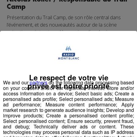
Camp
Présentation du Trail Camp, de son rôle central dans
l’événement, et des nouveautés autour de la scène
animation qui structure désormais ce lieu de vie
incontournable.
Le respect de votre vie
We and our
partners
do the following data processing based
privée est notre priorité
on your consent and/or our legitimate interest: Store and/or
access information on a device; Select basic ads; Create a
personalised ads profile; Select personalised ads; Measure
ad performance; Measure content performance; Apply
market research to generate audience insights; Develop and
improve products; Create a personalised content profile;
Select personalised content; Ensure security, prevent fraud,
and debug; Technically deliver ads or content. These
technologies may process personal data such as IP address